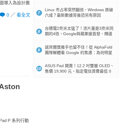
512GB 起跳
n 全面導入為設計團
Linux 市占率突然翻倍、Windows 跌破
7
0
看全文
六成？最新數據背後恐另有原因
台積電2奈米太猛了！流片量是3奈米同
8
期的4倍，Google與蘋果搶首發、輝達
與AMD排隊等產能
諾貝爾獎推手也留不住！從 AlphaFold
9
團隊解體看 Google 的焦慮：為何明星
實驗室要為 Gemini 讓路？
ASUS Pad 開賣！12.2 吋雙層 OLED、
10
售價 19,900 元，指定電信資費最低 0
元入手
ston
ad P 系列行動