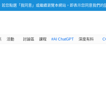
，若您點選「我同意」或繼續瀏覽本網站，即表示您同意我們的
片
活動
討論區
課程
#AI ChatGPT
深度有料
C