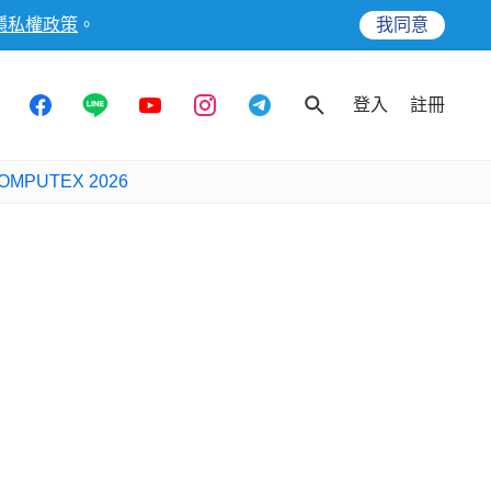
隱私權政策
。
我同意
登入
註冊
OMPUTEX 2026