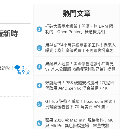
熱門文章
打破大廠墨水綁架！開源、無 DRM 限
1
制的「Open Printer」概念機亮相
療新時
用AI省下4小時竟被塞更多工作！過來人
2
曝光：為什麼優秀員工不再跟你分享怎
麼使用AI
典藏界大地震！美國懷舊遊戲小店驚見
3
0
美助攻！
97 片未公開版《超級瑪利歐兄弟》變體
看全文
任天堂卡帶
效能翻倍！PS6 硬體規格流出：跳過四
4
代改用 AMD Zen 6c 混合架構，4K
120fps 與全光追時代來臨
GitHub 狂攬 4 萬星！Headroom 開源工
5
具幫開發者省下 70 萬美元 API 費，
Token 消耗暴降 92%
蘋果 2026 款 Mac mini 規格爆料：M6
6
與 M5 Pro 異色搭檔登場！容量或將