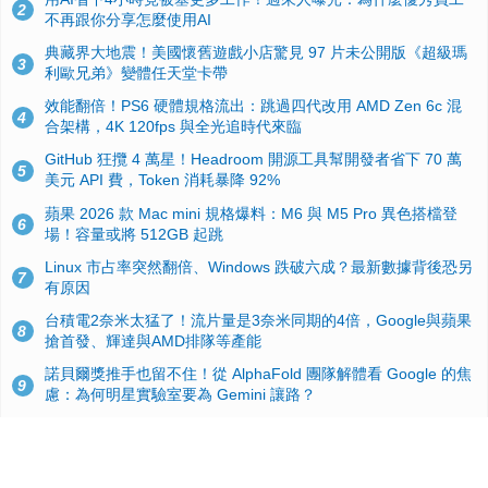
2
不再跟你分享怎麼使用AI
典藏界大地震！美國懷舊遊戲小店驚見 97 片未公開版《超級瑪
3
利歐兄弟》變體任天堂卡帶
效能翻倍！PS6 硬體規格流出：跳過四代改用 AMD Zen 6c 混
4
合架構，4K 120fps 與全光追時代來臨
GitHub 狂攬 4 萬星！Headroom 開源工具幫開發者省下 70 萬
5
美元 API 費，Token 消耗暴降 92%
蘋果 2026 款 Mac mini 規格爆料：M6 與 M5 Pro 異色搭檔登
6
場！容量或將 512GB 起跳
Linux 市占率突然翻倍、Windows 跌破六成？最新數據背後恐另
7
有原因
台積電2奈米太猛了！流片量是3奈米同期的4倍，Google與蘋果
8
搶首發、輝達與AMD排隊等產能
諾貝爾獎推手也留不住！從 AlphaFold 團隊解體看 Google 的焦
9
慮：為何明星實驗室要為 Gemini 讓路？
ASUS Pad 開賣！12.2 吋雙層 OLED、售價 19,900 元，指定電
10
信資費最低 0 元入手