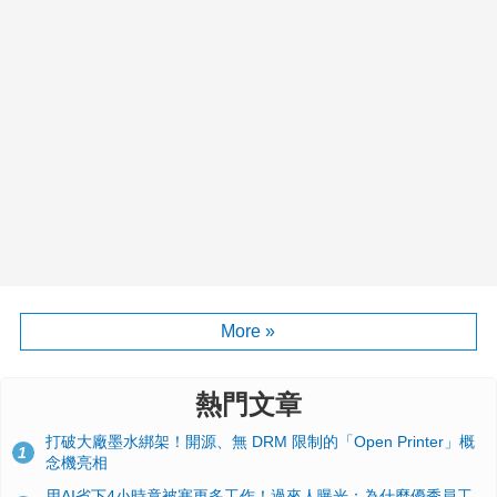
More »
熱門文章
打破大廠墨水綁架！開源、無 DRM 限制的「Open Printer」概
1
念機亮相
用AI省下4小時竟被塞更多工作！過來人曝光：為什麼優秀員工