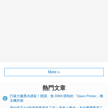
More »
熱門文章
打破大廠墨水綁架！開源、無 DRM 限制的「Open Printer」概
1
念機亮相
用AI省下4小時竟被塞更多工作！過來人曝光：為什麼優秀員工