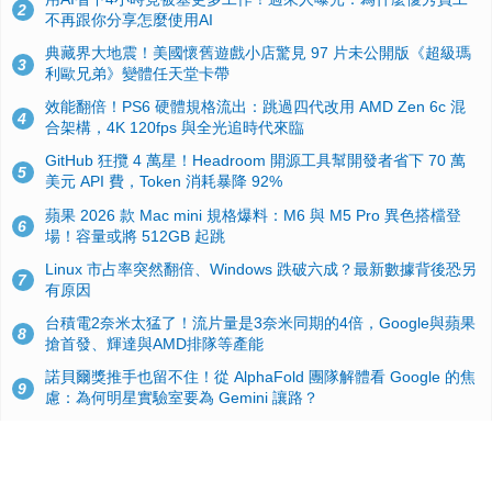
2
不再跟你分享怎麼使用AI
典藏界大地震！美國懷舊遊戲小店驚見 97 片未公開版《超級瑪
3
利歐兄弟》變體任天堂卡帶
效能翻倍！PS6 硬體規格流出：跳過四代改用 AMD Zen 6c 混
4
合架構，4K 120fps 與全光追時代來臨
GitHub 狂攬 4 萬星！Headroom 開源工具幫開發者省下 70 萬
5
美元 API 費，Token 消耗暴降 92%
蘋果 2026 款 Mac mini 規格爆料：M6 與 M5 Pro 異色搭檔登
6
場！容量或將 512GB 起跳
Linux 市占率突然翻倍、Windows 跌破六成？最新數據背後恐另
7
有原因
台積電2奈米太猛了！流片量是3奈米同期的4倍，Google與蘋果
8
搶首發、輝達與AMD排隊等產能
諾貝爾獎推手也留不住！從 AlphaFold 團隊解體看 Google 的焦
9
慮：為何明星實驗室要為 Gemini 讓路？
ASUS Pad 開賣！12.2 吋雙層 OLED、售價 19,900 元，指定電
10
信資費最低 0 元入手