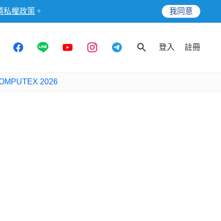
隱私權政策
。
我同意
登入
註冊
OMPUTEX 2026