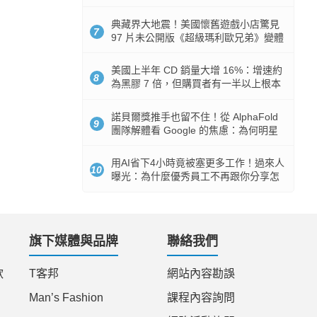
512GB 起跳
典藏界大地震！美國懷舊遊戲小店驚見
7
97 片未公開版《超級瑪利歐兄弟》變體
任天堂卡帶
美國上半年 CD 銷量大增 16%：增速約
8
為黑膠 7 倍，但購買者有一半以上根本
沒有播放器
諾貝爾獎推手也留不住！從 AlphaFold
9
團隊解體看 Google 的焦慮：為何明星
實驗室要為 Gemini 讓路？
用AI省下4小時竟被塞更多工作！過來人
10
曝光：為什麼優秀員工不再跟你分享怎
麼使用AI
旗下媒體與品牌
聯絡我們
款
T客邦
網站內容勘誤
Man’s Fashion
課程內容詢問