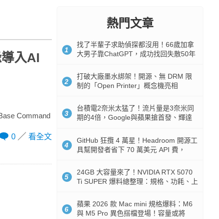
熱門文章
找了半輩子求助偵探都沒用！66歲加拿
1
大男子靠ChatGPT，成功找回失散50年
緣導入AI
家人
打破大廠墨水綁架！開源、無 DRM 限
2
制的「Open Printer」概念機亮相
台積電2奈米太猛了！流片量是3奈米同
3
se Command
期的4倍，Google與蘋果搶首發、輝達
與AMD排隊等產能
0
看全文
GitHub 狂攬 4 萬星！Headroom 開源工
4
具幫開發者省下 70 萬美元 API 費，
Token 消耗暴降 92%
24GB 大容量來了！NVIDIA RTX 5070
5
Ti SUPER 爆料總整理：規格、功耗、上
市時間
蘋果 2026 款 Mac mini 規格爆料：M6
6
與 M5 Pro 異色搭檔登場！容量或將