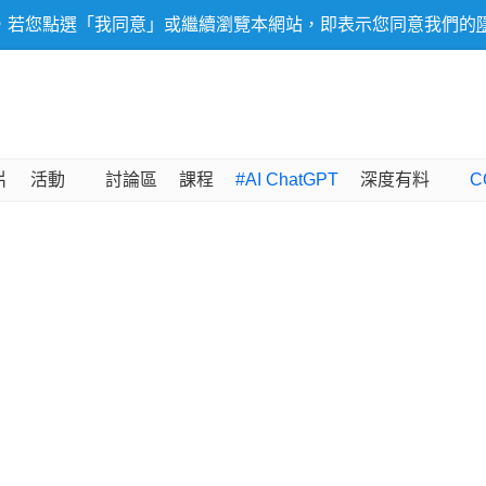
，若您點選「我同意」或繼續瀏覽本網站，即表示您同意我們的
片
活動
討論區
課程
#AI ChatGPT
深度有料
C