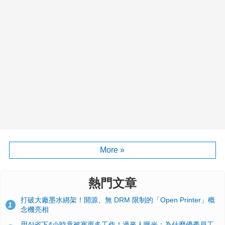
More »
熱門文章
打破大廠墨水綁架！開源、無 DRM 限制的「Open Printer」概
1
念機亮相
用AI省下4小時竟被塞更多工作！過來人曝光：為什麼優秀員工