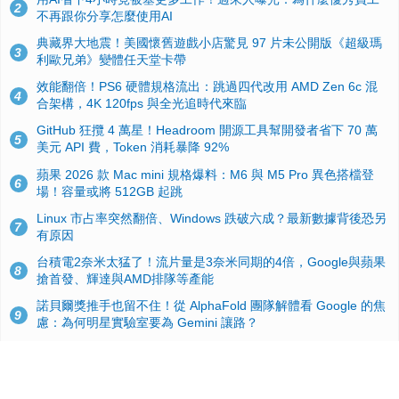
2
不再跟你分享怎麼使用AI
典藏界大地震！美國懷舊遊戲小店驚見 97 片未公開版《超級瑪
3
利歐兄弟》變體任天堂卡帶
效能翻倍！PS6 硬體規格流出：跳過四代改用 AMD Zen 6c 混
4
合架構，4K 120fps 與全光追時代來臨
GitHub 狂攬 4 萬星！Headroom 開源工具幫開發者省下 70 萬
5
美元 API 費，Token 消耗暴降 92%
蘋果 2026 款 Mac mini 規格爆料：M6 與 M5 Pro 異色搭檔登
6
場！容量或將 512GB 起跳
Linux 市占率突然翻倍、Windows 跌破六成？最新數據背後恐另
7
有原因
台積電2奈米太猛了！流片量是3奈米同期的4倍，Google與蘋果
8
搶首發、輝達與AMD排隊等產能
諾貝爾獎推手也留不住！從 AlphaFold 團隊解體看 Google 的焦
9
慮：為何明星實驗室要為 Gemini 讓路？
ASUS Pad 開賣！12.2 吋雙層 OLED、售價 19,900 元，指定電
10
信資費最低 0 元入手