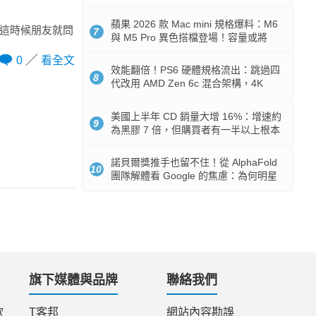
Token 消耗暴降 92%
蘋果 2026 款 Mac mini 規格爆料：M6
，這時候朋友就問
7
與 M5 Pro 異色搭檔登場！容量或將
512GB 起跳
0
看全文
效能翻倍！PS6 硬體規格流出：跳過四
8
代改用 AMD Zen 6c 混合架構，4K
120fps 與全光追時代來臨
美國上半年 CD 銷量大增 16%：增速約
9
為黑膠 7 倍，但購買者有一半以上根本
沒有播放器
諾貝爾獎推手也留不住！從 AlphaFold
10
團隊解體看 Google 的焦慮：為何明星
實驗室要為 Gemini 讓路？
旗下媒體與品牌
聯絡我們
款
T客邦
網站內容勘誤