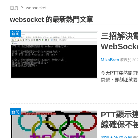
首頁
websocket
websocket 的最新熱門文章
新聞
三招解決電
WebSock
MikaBrea
發表於
20
今天PTT突然關閉
問題，即刻起就要改
新聞
PTT顯示
線確保不