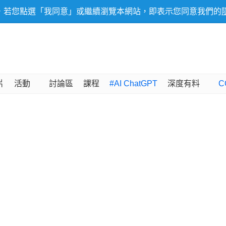
，若您點選「我同意」或繼續瀏覽本網站，即表示您同意我們的
片
活動
討論區
課程
#AI ChatGPT
深度有料
C