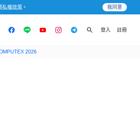
隱私權政策
。
我同意
登入
註冊
OMPUTEX 2026