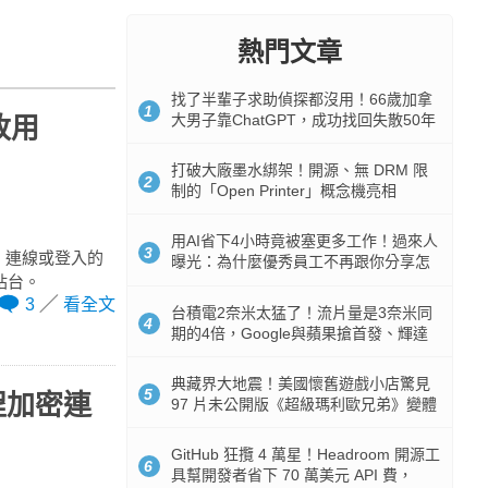
熱門文章
找了半輩子求助偵探都沒用！66歲加拿
1
大男子靠ChatGPT，成功找回失散50年
改用
家人
打破大廠墨水綁架！開源、無 DRM 限
2
制的「Open Printer」概念機亮相
用AI省下4小時竟被塞更多工作！過來人
3
啟、連線或登入的
曝光：為什麼優秀員工不再跟你分享怎
站台。
麼使用AI
3
看全文
台積電2奈米太猛了！流片量是3奈米同
4
期的4倍，Google與蘋果搶首發、輝達
與AMD排隊等產能
典藏界大地震！美國懷舊遊戲小店驚見
5
程加密連
97 片未公開版《超級瑪利歐兄弟》變體
任天堂卡帶
GitHub 狂攬 4 萬星！Headroom 開源工
6
具幫開發者省下 70 萬美元 API 費，