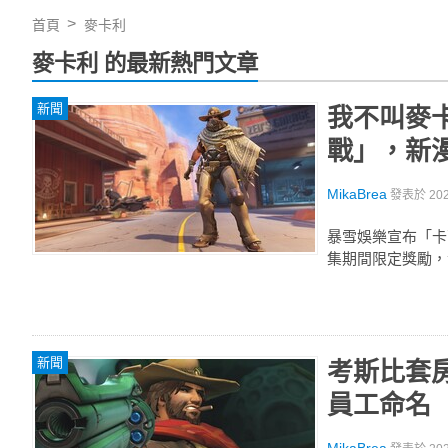
首頁
麥卡利
麥卡利 的最新熱門文章
新聞
我不叫麥
戰」，新
MikaBrea
發表於
20
暴雪娛樂宣布「卡
集期間限定獎勵，
新聞
考斯比套
員工命名