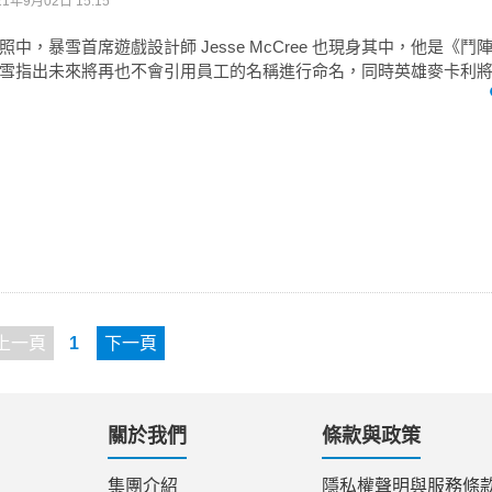
21年9月02日 15:15
中，暴雪首席遊戲設計師 Jesse McCree 也現身其中，他是《
雪指出未來將再也不會引用員工的名稱進行命名，同時英雄麥卡利
上一頁
1
下一頁
關於我們
條款與政策
集團介紹
隱私權聲明與服務條