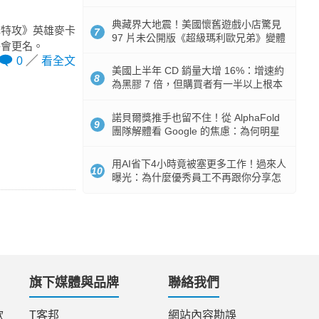
512GB 起跳
典藏界大地震！美國懷舊遊戲小店驚見
鬥陣特攻》英雄麥卡
7
97 片未公開版《超級瑪利歐兄弟》變體
將會更名。
任天堂卡帶
0
看全文
美國上半年 CD 銷量大增 16%：增速約
8
為黑膠 7 倍，但購買者有一半以上根本
沒有播放器
諾貝爾獎推手也留不住！從 AlphaFold
9
團隊解體看 Google 的焦慮：為何明星
實驗室要為 Gemini 讓路？
用AI省下4小時竟被塞更多工作！過來人
10
曝光：為什麼優秀員工不再跟你分享怎
麼使用AI
旗下媒體與品牌
聯絡我們
款
T客邦
網站內容勘誤