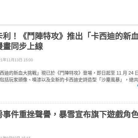
卡利！《鬥陣特攻》推出「卡西迪的新
漫畫同步上線
21年11月13日 15:00
西迪的新血大挑戰」現已於《鬥陣特攻》登場，即日起至 11 月 24 
包括玩家頭像、噴漆以及全新的卡西迪史詩造型「沙塵風暴」，總
房事件重挫聲譽，暴雪宣布旗下遊戲角