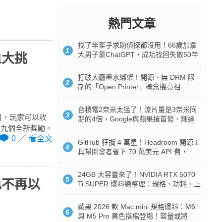
熱門文章
找了半輩子求助偵探都沒用！66歲加拿
1
大男子靠ChatGPT，成功找回失散50年
血大挑
家人
打破大廠墨水綁架！開源、無 DRM 限
2
制的「Open Printer」概念機亮相
台積電2奈米太猛了！流片量是3奈米同
3
日，玩家可以收
期的4倍，Google與蘋果搶首發、輝達
共九個全新獎勵。
與AMD排隊等產能
0
看全文
GitHub 狂攬 4 萬星！Headroom 開源工
4
具幫開發者省下 70 萬美元 API 費，
Token 消耗暴降 92%
24GB 大容量來了！NVIDIA RTX 5070
5
色不再以
Ti SUPER 爆料總整理：規格、功耗、上
市時間
蘋果 2026 款 Mac mini 規格爆料：M6
6
與 M5 Pro 異色搭檔登場！容量或將