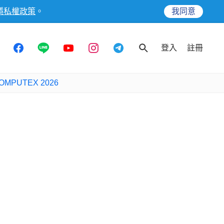
隱私權政策
。
我同意
登入
註冊
OMPUTEX 2026