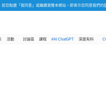
，若您點選「我同意」或繼續瀏覽本網站，即表示您同意我們的
片
活動
討論區
課程
#AI ChatGPT
深度有料
C