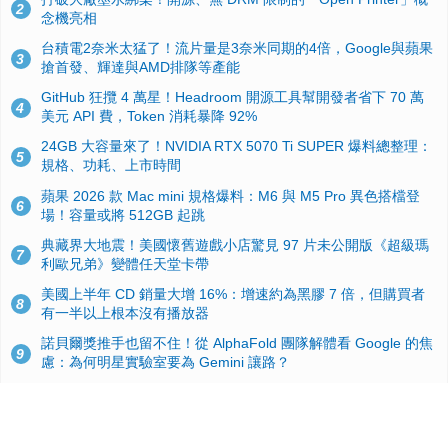
2
念機亮相
台積電2奈米太猛了！流片量是3奈米同期的4倍，Google與蘋果
3
搶首發、輝達與AMD排隊等產能
GitHub 狂攬 4 萬星！Headroom 開源工具幫開發者省下 70 萬
4
美元 API 費，Token 消耗暴降 92%
24GB 大容量來了！NVIDIA RTX 5070 Ti SUPER 爆料總整理：
5
規格、功耗、上市時間
蘋果 2026 款 Mac mini 規格爆料：M6 與 M5 Pro 異色搭檔登
6
場！容量或將 512GB 起跳
典藏界大地震！美國懷舊遊戲小店驚見 97 片未公開版《超級瑪
7
利歐兄弟》變體任天堂卡帶
美國上半年 CD 銷量大增 16%：增速約為黑膠 7 倍，但購買者
8
有一半以上根本沒有播放器
諾貝爾獎推手也留不住！從 AlphaFold 團隊解體看 Google 的焦
9
慮：為何明星實驗室要為 Gemini 讓路？
用AI省下4小時竟被塞更多工作！過來人曝光：為什麼優秀員工
10
不再跟你分享怎麼使用AI