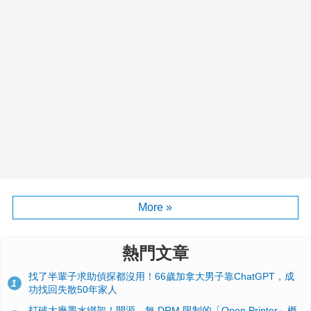
More »
熱門文章
找了半輩子求助偵探都沒用！66歲加拿大男子靠ChatGPT，成
1
功找回失散50年家人
打破大廠墨水綁架！開源、無 DRM 限制的「Open Printer」概