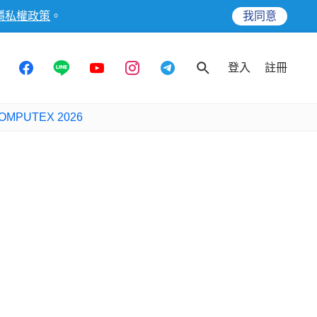
隱私權政策
。
我同意
登入
註冊
OMPUTEX 2026