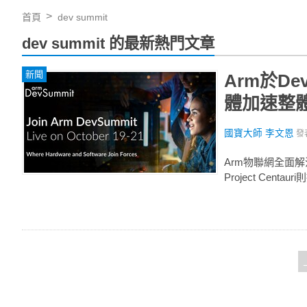
首頁
dev summit
dev summit 的最新熱門文章
新聞
Arm於D
體加速整
國寶大師 李文恩
發
Arm物聯網全面
Project Ce