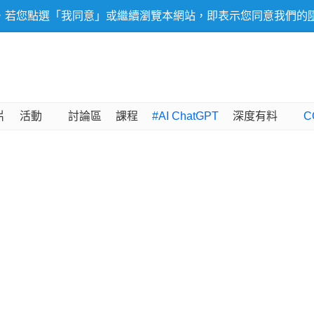
，若您點選「我同意」或繼續瀏覽本網站，即表示您同意我們的
片
活動
討論區
課程
#AI ChatGPT
深度有料
C