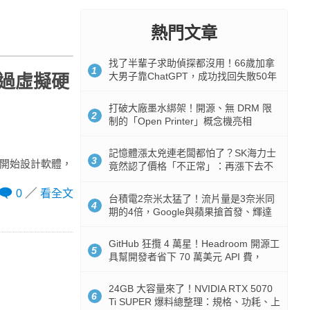
熱門文章
找了半輩子求助偵探都沒用！66歲加拿
1
大男子靠ChatGPT，成功找回失散50年
透過虛擬硬
家人
打破大廠墨水綁架！開源、無 DRM 限
2
制的「Open Printer」概念機亮相
記憶體漲太兇連老闆都怕了？SK海力士
3
就開始設計軟體，
竟然認了價格「不正常」：再漲下去不
是好事
0
看全文
台積電2奈米太猛了！流片量是3奈米同
4
期的4倍，Google與蘋果搶首發、輝達
與AMD排隊等產能
GitHub 狂攬 4 萬星！Headroom 開源工
5
具幫開發者省下 70 萬美元 API 費，
Token 消耗暴降 92%
24GB 大容量來了！NVIDIA RTX 5070
6
Ti SUPER 爆料總整理：規格、功耗、上