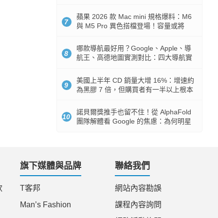
市時間
蘋果 2026 款 Mac mini 規格爆料：M6
7
與 M5 Pro 異色搭檔登場！容量或將
512GB 起跳
哪款導航最好用？Google、Apple、導
8
航王、高德地圖實測對比：四大導航實
測懶人包
美國上半年 CD 銷量大增 16%：增速約
9
為黑膠 7 倍，但購買者有一半以上根本
沒有播放器
諾貝爾獎推手也留不住！從 AlphaFold
10
團隊解體看 Google 的焦慮：為何明星
實驗室要為 Gemini 讓路？
旗下媒體與品牌
聯絡我們
款
T客邦
網站內容勘誤
Man’s Fashion
課程內容詢問