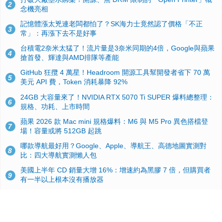
2
念機亮相
記憶體漲太兇連老闆都怕了？SK海力士竟然認了價格「不正
3
常」：再漲下去不是好事
台積電2奈米太猛了！流片量是3奈米同期的4倍，Google與蘋果
4
搶首發、輝達與AMD排隊等產能
GitHub 狂攬 4 萬星！Headroom 開源工具幫開發者省下 70 萬
5
美元 API 費，Token 消耗暴降 92%
24GB 大容量來了！NVIDIA RTX 5070 Ti SUPER 爆料總整理：
6
規格、功耗、上市時間
蘋果 2026 款 Mac mini 規格爆料：M6 與 M5 Pro 異色搭檔登
7
場！容量或將 512GB 起跳
哪款導航最好用？Google、Apple、導航王、高德地圖實測對
8
比：四大導航實測懶人包
美國上半年 CD 銷量大增 16%：增速約為黑膠 7 倍，但購買者
9
有一半以上根本沒有播放器
諾貝爾獎推手也留不住！從 AlphaFold 團隊解體看 Google 的焦
10
慮：為何明星實驗室要為 Gemini 讓路？