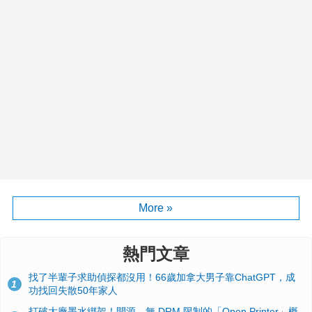
More »
熱門文章
找了半輩子求助偵探都沒用！66歲加拿大男子靠ChatGPT，成
1
功找回失散50年家人
打破大廠墨水綁架！開源、無 DRM 限制的「Open Printer」概