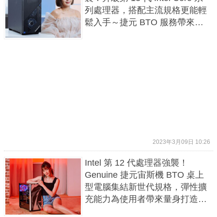
列處理器，搭配主流規格更能輕
鬆入手～捷元 BTO 服務帶來
DIY 彈性，保固更無後顧之憂！
2023年3月09日 10:26
Intel 第 12 代處理器強襲！
Genuine 捷元宙斯機 BTO 桌上
型電腦集結新世代規格，彈性擴
充能力為使用者帶來量身打造的
電競體驗！