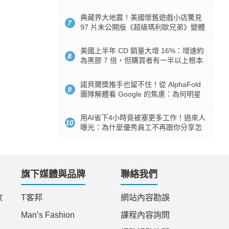
512GB 起跳
典藏界大地震！美國懷舊遊戲小店驚見
7
97 片未公開版《超級瑪利歐兄弟》變體
任天堂卡帶
美國上半年 CD 銷量大增 16%：增速約
8
為黑膠 7 倍，但購買者有一半以上根本
沒有播放器
諾貝爾獎推手也留不住！從 AlphaFold
9
團隊解體看 Google 的焦慮：為何明星
實驗室要為 Gemini 讓路？
用AI省下4小時竟被塞更多工作！過來人
10
曝光：為什麼優秀員工不再跟你分享怎
麼使用AI
旗下媒體與品牌
聯絡我們
款
T客邦
網站內容勘誤
Man’s Fashion
課程內容詢問