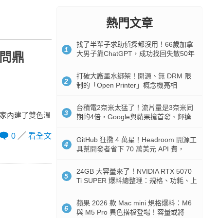
熱門文章
找了半輩子求助偵探都沒用！66歲加拿
1
大男子靠ChatGPT，成功找回失散50年
勢問鼎
家人
打破大廠墨水綁架！開源、無 DRM 限
2
制的「Open Printer」概念機亮相
台積電2奈米太猛了！流片量是3奈米同
3
還獨家內建了雙色溫
期的4倍，Google與蘋果搶首發、輝達
與AMD排隊等產能
0
看全文
GitHub 狂攬 4 萬星！Headroom 開源工
4
具幫開發者省下 70 萬美元 API 費，
Token 消耗暴降 92%
24GB 大容量來了！NVIDIA RTX 5070
5
Ti SUPER 爆料總整理：規格、功耗、上
市時間
蘋果 2026 款 Mac mini 規格爆料：M6
6
與 M5 Pro 異色搭檔登場！容量或將