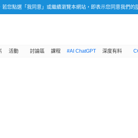
，若您點選「我同意」或繼續瀏覽本網站，即表示您同意我們的
片
活動
討論區
課程
#AI ChatGPT
深度有料
C