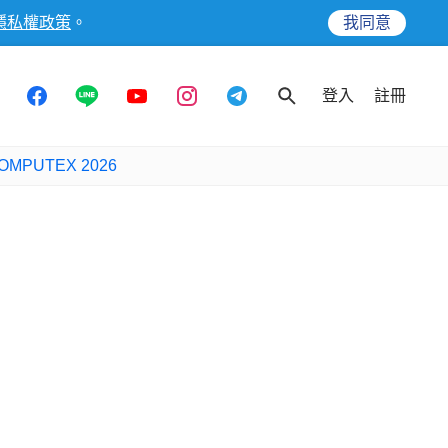
隱私權政策
。
我同意
登入
註冊
OMPUTEX 2026