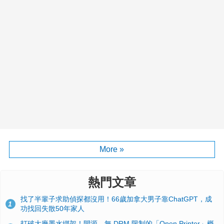
More »
熱門文章
找了半輩子求助偵探都沒用！66歲加拿大男子靠ChatGPT，成
1
功找回失散50年家人
打破大廠墨水綁架！開源、無 DRM 限制的「Open Printer」概