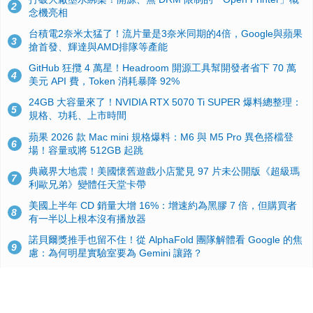
2
念機亮相
台積電2奈米太猛了！流片量是3奈米同期的4倍，Google與蘋果
3
搶首發、輝達與AMD排隊等產能
GitHub 狂攬 4 萬星！Headroom 開源工具幫開發者省下 70 萬
4
美元 API 費，Token 消耗暴降 92%
24GB 大容量來了！NVIDIA RTX 5070 Ti SUPER 爆料總整理：
5
規格、功耗、上市時間
蘋果 2026 款 Mac mini 規格爆料：M6 與 M5 Pro 異色搭檔登
6
場！容量或將 512GB 起跳
典藏界大地震！美國懷舊遊戲小店驚見 97 片未公開版《超級瑪
7
利歐兄弟》變體任天堂卡帶
美國上半年 CD 銷量大增 16%：增速約為黑膠 7 倍，但購買者
8
有一半以上根本沒有播放器
諾貝爾獎推手也留不住！從 AlphaFold 團隊解體看 Google 的焦
9
慮：為何明星實驗室要為 Gemini 讓路？
用AI省下4小時竟被塞更多工作！過來人曝光：為什麼優秀員工
10
不再跟你分享怎麼使用AI