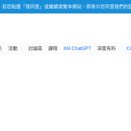
，若您點選「我同意」或繼續瀏覽本網站，即表示您同意我們的
片
活動
討論區
課程
#AI ChatGPT
深度有料
C