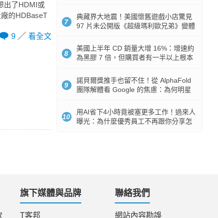
512GB 起跳
出了HDMI或
的HDBaseT
典藏界大地震！美國懷舊遊戲小店驚見
7
97 片未公開版《超級瑪利歐兄弟》變體
任天堂卡帶
9
看全文
美國上半年 CD 銷量大增 16%：增速約
8
為黑膠 7 倍，但購買者有一半以上根本
沒有播放器
諾貝爾獎推手也留不住！從 AlphaFold
9
團隊解體看 Google 的焦慮：為何明星
實驗室要為 Gemini 讓路？
用AI省下4小時竟被塞更多工作！過來人
10
曝光：為什麼優秀員工不再跟你分享怎
麼使用AI
旗下媒體與品牌
聯絡我們
款
T客邦
網站內容勘誤