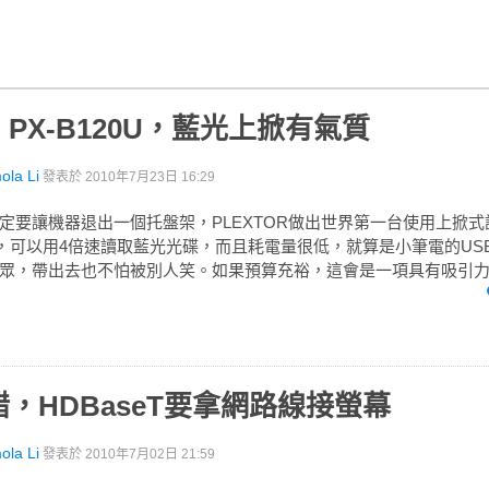
R PX-B120U，藍光上掀有氣質
a Li
發表於
2010年7月23日 16:29
定要讓機器退出一個托盤架，PLEXTOR做出世界第一台使用上掀
20U，可以用4倍速讀取藍光光碟，而且耗電量很低，就算是小筆電的U
眾，帶出去也不怕被別人笑。如果預算充裕，這會是一項具有吸引
，HDBaseT要拿網路線接螢幕
a Li
發表於
2010年7月02日 21:59