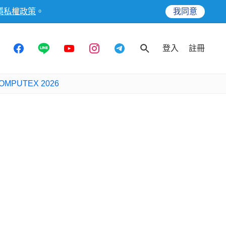
隱私權政策
。
我同意
登入
註冊
OMPUTEX 2026