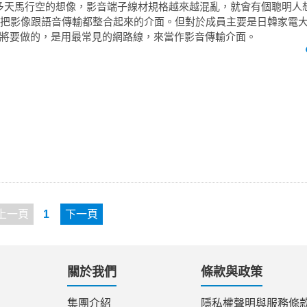
多天馬行空的想像，影音端子線材規格越來越混亂，就會有個聰明人想
ort這種把影像跟語音傳輸都整合起來的介面。但對於成員主要是日韓家電大廠
將要做的，是用最常見的網路線，來當作影音傳輸介面。
上一頁
1
下一頁
關於我們
條款與政策
集團介紹
隱私權聲明與服務條