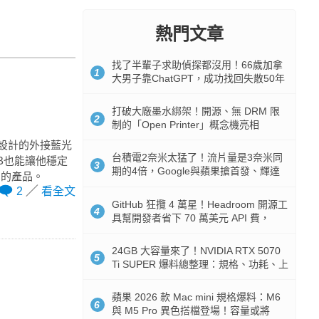
熱門文章
找了半輩子求助偵探都沒用！66歲加拿
1
大男子靠ChatGPT，成功找回失散50年
家人
打破大廠墨水綁架！開源、無 DRM 限
2
制的「Open Printer」概念機亮相
式設計的外接藍光
台積電2奈米太猛了！流片量是3奈米同
SB也能讓他穩定
3
期的4倍，Google與蘋果搶首發、輝達
力的產品。
與AMD排隊等產能
2
看全文
GitHub 狂攬 4 萬星！Headroom 開源工
4
具幫開發者省下 70 萬美元 API 費，
Token 消耗暴降 92%
24GB 大容量來了！NVIDIA RTX 5070
5
Ti SUPER 爆料總整理：規格、功耗、上
市時間
蘋果 2026 款 Mac mini 規格爆料：M6
6
與 M5 Pro 異色搭檔登場！容量或將