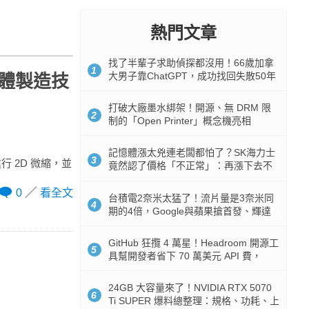
熱門文章
找了半輩子求助偵探都沒用！66歲加拿
1
大男子靠ChatGPT，成功找回失散50年
晶體製造技
家人
打破大廠墨水綁架！開源、無 DRM 限
2
制的「Open Printer」概念機亮相
記憶體漲太兇連老闆都怕了？SK海力士
3
進行 2D 微縮，並
竟然認了價格「不正常」：再漲下去不
是好事
0
看全文
台積電2奈米太猛了！流片量是3奈米同
4
期的4倍，Google與蘋果搶首發、輝達
與AMD排隊等產能
GitHub 狂攬 4 萬星！Headroom 開源工
5
具幫開發者省下 70 萬美元 API 費，
Token 消耗暴降 92%
24GB 大容量來了！NVIDIA RTX 5070
6
Ti SUPER 爆料總整理：規格、功耗、上