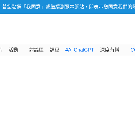
，若您點選「我同意」或繼續瀏覽本網站，即表示您同意我們的
片
活動
討論區
課程
#AI ChatGPT
深度有料
C