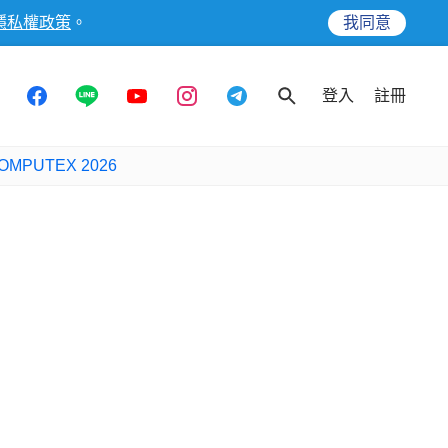
隱私權政策
。
我同意
登入
註冊
OMPUTEX 2026