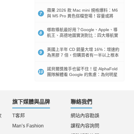
市時間
蘋果 2026 款 Mac mini 規格爆料：M6
7
與 M5 Pro 異色搭檔登場！容量或將
512GB 起跳
哪款導航最好用？Google、Apple、導
8
航王、高德地圖實測對比：四大導航實
測懶人包
美國上半年 CD 銷量大增 16%：增速約
9
為黑膠 7 倍，但購買者有一半以上根本
沒有播放器
諾貝爾獎推手也留不住！從 AlphaFold
10
團隊解體看 Google 的焦慮：為何明星
實驗室要為 Gemini 讓路？
旗下媒體與品牌
聯絡我們
款
T客邦
網站內容勘誤
Man’s Fashion
課程內容詢問