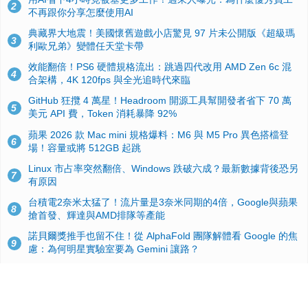
2
不再跟你分享怎麼使用AI
典藏界大地震！美國懷舊遊戲小店驚見 97 片未公開版《超級瑪
3
利歐兄弟》變體任天堂卡帶
效能翻倍！PS6 硬體規格流出：跳過四代改用 AMD Zen 6c 混
4
合架構，4K 120fps 與全光追時代來臨
GitHub 狂攬 4 萬星！Headroom 開源工具幫開發者省下 70 萬
5
美元 API 費，Token 消耗暴降 92%
蘋果 2026 款 Mac mini 規格爆料：M6 與 M5 Pro 異色搭檔登
6
場！容量或將 512GB 起跳
Linux 市占率突然翻倍、Windows 跌破六成？最新數據背後恐另
7
有原因
台積電2奈米太猛了！流片量是3奈米同期的4倍，Google與蘋果
8
搶首發、輝達與AMD排隊等產能
諾貝爾獎推手也留不住！從 AlphaFold 團隊解體看 Google 的焦
9
慮：為何明星實驗室要為 Gemini 讓路？
ASUS Pad 開賣！12.2 吋雙層 OLED、售價 19,900 元，指定電
10
信資費最低 0 元入手