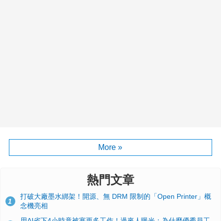
More »
熱門文章
打破大廠墨水綁架！開源、無 DRM 限制的「Open Printer」概
1
念機亮相
用AI省下4小時竟被塞更多工作！過來人曝光：為什麼優秀員工