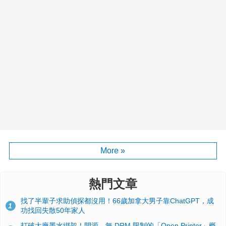
More »
熱門文章
找了半輩子求助偵探都沒用！66歲加拿大男子靠ChatGPT，成
1
功找回失散50年家人
打破大廠墨水綁架！開源、無 DRM 限制的「Open Printer」概