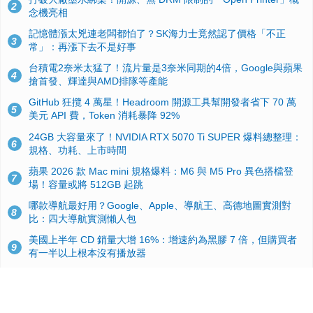
2
念機亮相
記憶體漲太兇連老闆都怕了？SK海力士竟然認了價格「不正
3
常」：再漲下去不是好事
台積電2奈米太猛了！流片量是3奈米同期的4倍，Google與蘋果
4
搶首發、輝達與AMD排隊等產能
GitHub 狂攬 4 萬星！Headroom 開源工具幫開發者省下 70 萬
5
美元 API 費，Token 消耗暴降 92%
24GB 大容量來了！NVIDIA RTX 5070 Ti SUPER 爆料總整理：
6
規格、功耗、上市時間
蘋果 2026 款 Mac mini 規格爆料：M6 與 M5 Pro 異色搭檔登
7
場！容量或將 512GB 起跳
哪款導航最好用？Google、Apple、導航王、高德地圖實測對
8
比：四大導航實測懶人包
美國上半年 CD 銷量大增 16%：增速約為黑膠 7 倍，但購買者
9
有一半以上根本沒有播放器
諾貝爾獎推手也留不住！從 AlphaFold 團隊解體看 Google 的焦
10
慮：為何明星實驗室要為 Gemini 讓路？