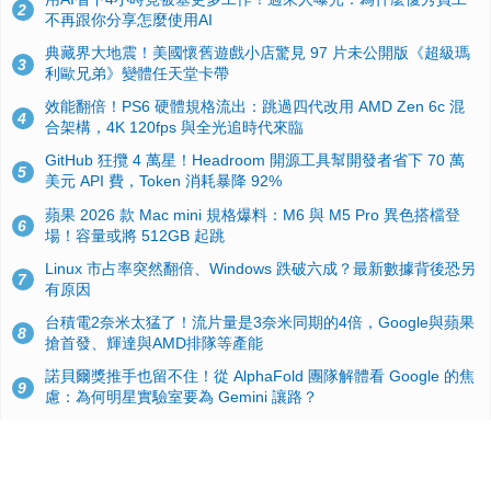
2
不再跟你分享怎麼使用AI
典藏界大地震！美國懷舊遊戲小店驚見 97 片未公開版《超級瑪
3
利歐兄弟》變體任天堂卡帶
效能翻倍！PS6 硬體規格流出：跳過四代改用 AMD Zen 6c 混
4
合架構，4K 120fps 與全光追時代來臨
GitHub 狂攬 4 萬星！Headroom 開源工具幫開發者省下 70 萬
5
美元 API 費，Token 消耗暴降 92%
蘋果 2026 款 Mac mini 規格爆料：M6 與 M5 Pro 異色搭檔登
6
場！容量或將 512GB 起跳
Linux 市占率突然翻倍、Windows 跌破六成？最新數據背後恐另
7
有原因
台積電2奈米太猛了！流片量是3奈米同期的4倍，Google與蘋果
8
搶首發、輝達與AMD排隊等產能
諾貝爾獎推手也留不住！從 AlphaFold 團隊解體看 Google 的焦
9
慮：為何明星實驗室要為 Gemini 讓路？
ASUS Pad 開賣！12.2 吋雙層 OLED、售價 19,900 元，指定電
10
信資費最低 0 元入手