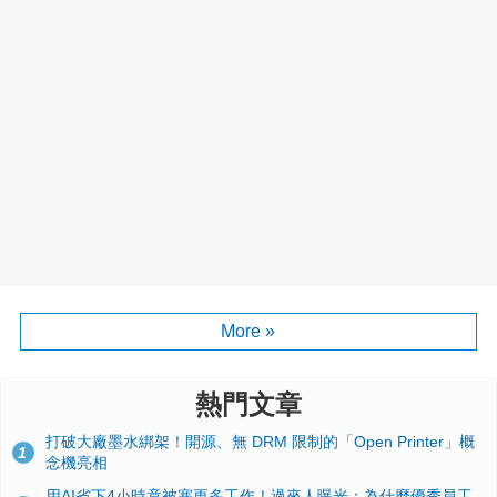
More »
熱門文章
打破大廠墨水綁架！開源、無 DRM 限制的「Open Printer」概
1
念機亮相
用AI省下4小時竟被塞更多工作！過來人曝光：為什麼優秀員工