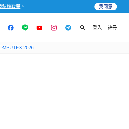
隱私權政策
。
我同意
登入
註冊
OMPUTEX 2026