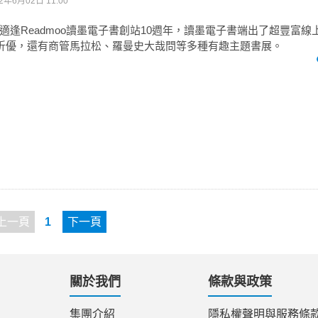
2年6月02日 11:00
適逢Readmoo讀墨電子書創站10週年，讀墨電子書端出了超豐富線
5折優，還有商管馬拉松、羅曼史大哉問等多種有趣主題書展。
上一頁
1
下一頁
關於我們
條款與政策
集團介紹
隱私權聲明與服務條