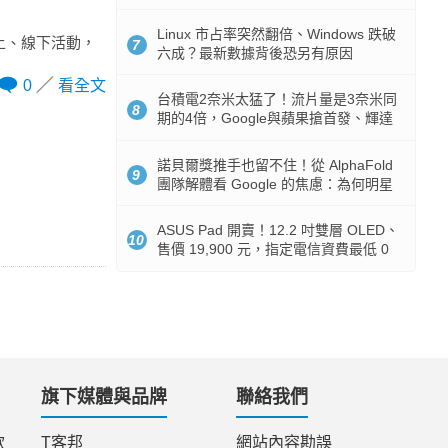
512GB 起跳
Linux 市占率突然翻倍、Windows 跌破
上、線下活動，
7
六成？最新數據背後恐另有原因
0
看全文
台積電2奈米太猛了！流片量是3奈米同
8
期的4倍，Google與蘋果搶首發、輝達
與AMD排隊等產能
諾貝爾獎推手也留不住！從 AlphaFold
9
團隊解體看 Google 的焦慮：為何明星
實驗室要為 Gemini 讓路？
ASUS Pad 開賣！12.2 吋雙層 OLED、
10
售價 19,900 元，指定電信資費最低 0
元入手
旗下媒體與品牌
聯絡我們
款
T客邦
網站內容勘誤