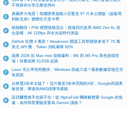
2
不再跟你分享怎麼使用AI
典藏界大地震！美國懷舊遊戲小店驚見 97 片未公開版《超級瑪
3
利歐兄弟》變體任天堂卡帶
效能翻倍！PS6 硬體規格流出：跳過四代改用 AMD Zen 6c 混
4
合架構，4K 120fps 與全光追時代來臨
GitHub 狂攬 4 萬星！Headroom 開源工具幫開發者省下 70 萬
5
美元 API 費，Token 消耗暴降 92%
蘋果 2026 款 Mac mini 規格爆料：M6 與 M5 Pro 異色搭檔登
6
場！容量或將 512GB 起跳
Linux 市占率突然翻倍、Windows 跌破六成？最新數據背後恐另
7
有原因
台積電2奈米太猛了！流片量是3奈米同期的4倍，Google與蘋果
8
搶首發、輝達與AMD排隊等產能
諾貝爾獎推手也留不住！從 AlphaFold 團隊解體看 Google 的焦
9
慮：為何明星實驗室要為 Gemini 讓路？
ASUS Pad 開賣！12.2 吋雙層 OLED、售價 19,900 元，指定電
10
信資費最低 0 元入手