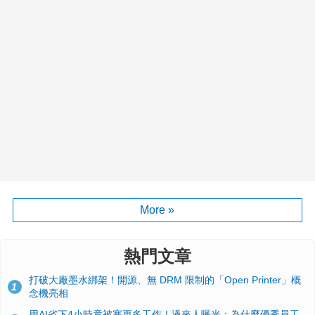
More »
熱門文章
打破大廠墨水綁架！開源、無 DRM 限制的「Open Printer」概
1
念機亮相
用AI省下4小時竟被塞更多工作！過來人曝光：為什麼優秀員工