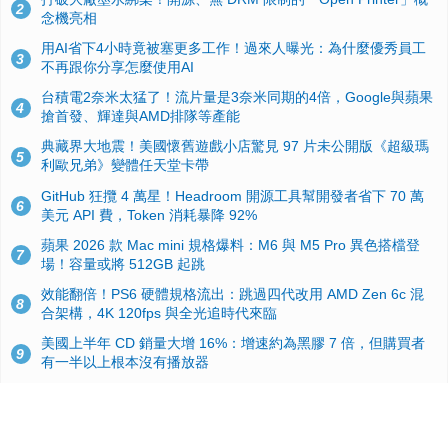
2
念機亮相
用AI省下4小時竟被塞更多工作！過來人曝光：為什麼優秀員工
3
不再跟你分享怎麼使用AI
台積電2奈米太猛了！流片量是3奈米同期的4倍，Google與蘋果
4
搶首發、輝達與AMD排隊等產能
典藏界大地震！美國懷舊遊戲小店驚見 97 片未公開版《超級瑪
5
利歐兄弟》變體任天堂卡帶
GitHub 狂攬 4 萬星！Headroom 開源工具幫開發者省下 70 萬
6
美元 API 費，Token 消耗暴降 92%
蘋果 2026 款 Mac mini 規格爆料：M6 與 M5 Pro 異色搭檔登
7
場！容量或將 512GB 起跳
效能翻倍！PS6 硬體規格流出：跳過四代改用 AMD Zen 6c 混
8
合架構，4K 120fps 與全光追時代來臨
美國上半年 CD 銷量大增 16%：增速約為黑膠 7 倍，但購買者
9
有一半以上根本沒有播放器
諾貝爾獎推手也留不住！從 AlphaFold 團隊解體看 Google 的焦
10
慮：為何明星實驗室要為 Gemini 讓路？