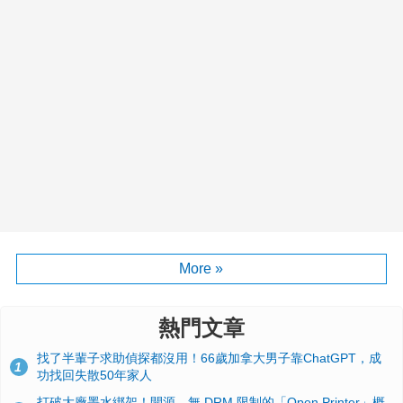
More »
熱門文章
找了半輩子求助偵探都沒用！66歲加拿大男子靠ChatGPT，成
1
功找回失散50年家人
打破大廠墨水綁架！開源、無 DRM 限制的「Open Printer」概