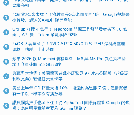
2
念機亮相
台積電2奈米太猛了！流片量是3奈米同期的4倍，Google與蘋果
3
搶首發、輝達與AMD排隊等產能
GitHub 狂攬 4 萬星！Headroom 開源工具幫開發者省下 70 萬
4
美元 API 費，Token 消耗暴降 92%
24GB 大容量來了！NVIDIA RTX 5070 Ti SUPER 爆料總整理：
5
規格、功耗、上市時間
蘋果 2026 款 Mac mini 規格爆料：M6 與 M5 Pro 異色搭檔登
6
場！容量或將 512GB 起跳
典藏界大地震！美國懷舊遊戲小店驚見 97 片未公開版《超級瑪
7
利歐兄弟》變體任天堂卡帶
美國上半年 CD 銷量大增 16%：增速約為黑膠 7 倍，但購買者
8
有一半以上根本沒有播放器
諾貝爾獎推手也留不住！從 AlphaFold 團隊解體看 Google 的焦
9
慮：為何明星實驗室要為 Gemini 讓路？
用AI省下4小時竟被塞更多工作！過來人曝光：為什麼優秀員工
10
不再跟你分享怎麼使用AI