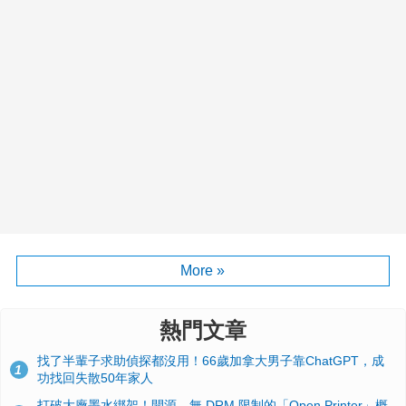
More »
熱門文章
找了半輩子求助偵探都沒用！66歲加拿大男子靠ChatGPT，成
1
功找回失散50年家人
打破大廠墨水綁架！開源、無 DRM 限制的「Open Printer」概