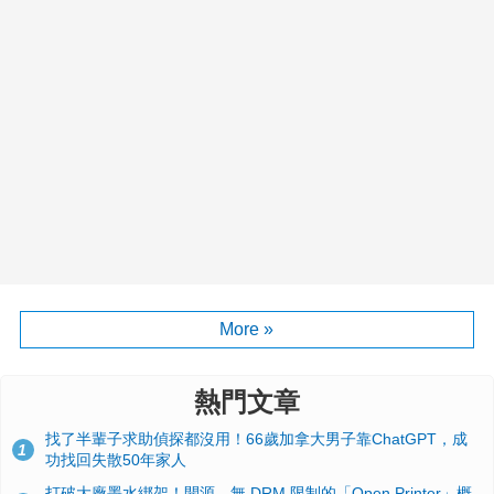
More »
熱門文章
找了半輩子求助偵探都沒用！66歲加拿大男子靠ChatGPT，成
1
功找回失散50年家人
打破大廠墨水綁架！開源、無 DRM 限制的「Open Printer」概