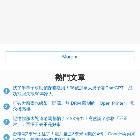
More »
熱門文章
找了半輩子求助偵探都沒用！66歲加拿大男子靠ChatGPT，成
1
功找回失散50年家人
打破大廠墨水綁架！開源、無 DRM 限制的「Open Printer」概
2
念機亮相
記憶體漲太兇連老闆都怕了？SK海力士竟然認了價格「不正
3
常」：再漲下去不是好事
台積電2奈米太猛了！流片量是3奈米同期的4倍，Google與蘋果
4
搶首發、輝達與AMD排隊等產能