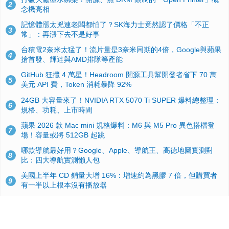
2
念機亮相
記憶體漲太兇連老闆都怕了？SK海力士竟然認了價格「不正
3
常」：再漲下去不是好事
台積電2奈米太猛了！流片量是3奈米同期的4倍，Google與蘋果
4
搶首發、輝達與AMD排隊等產能
GitHub 狂攬 4 萬星！Headroom 開源工具幫開發者省下 70 萬
5
美元 API 費，Token 消耗暴降 92%
24GB 大容量來了！NVIDIA RTX 5070 Ti SUPER 爆料總整理：
6
規格、功耗、上市時間
蘋果 2026 款 Mac mini 規格爆料：M6 與 M5 Pro 異色搭檔登
7
場！容量或將 512GB 起跳
哪款導航最好用？Google、Apple、導航王、高德地圖實測對
8
比：四大導航實測懶人包
美國上半年 CD 銷量大增 16%：增速約為黑膠 7 倍，但購買者
9
有一半以上根本沒有播放器
諾貝爾獎推手也留不住！從 AlphaFold 團隊解體看 Google 的焦
10
慮：為何明星實驗室要為 Gemini 讓路？