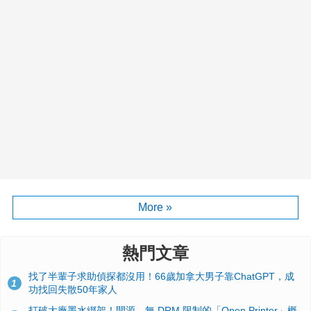
More »
熱門文章
找了半輩子求助偵探都沒用！66歲加拿大男子靠ChatGPT，成
1
功找回失散50年家人
打破大廠墨水綁架！開源、無 DRM 限制的「Open Printer」概