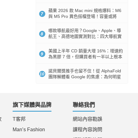
市時間
蘋果 2026 款 Mac mini 規格爆料：M6
7
與 M5 Pro 異色搭檔登場！容量或將
512GB 起跳
哪款導航最好用？Google、Apple、導
8
航王、高德地圖實測對比：四大導航實
測懶人包
美國上半年 CD 銷量大增 16%：增速約
9
為黑膠 7 倍，但購買者有一半以上根本
沒有播放器
諾貝爾獎推手也留不住！從 AlphaFold
10
團隊解體看 Google 的焦慮：為何明星
實驗室要為 Gemini 讓路？
旗下媒體與品牌
聯絡我們
款
T客邦
網站內容勘誤
Man’s Fashion
課程內容詢問