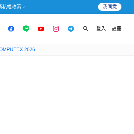
隱私權政策
。
我同意
登入
註冊
OMPUTEX 2026