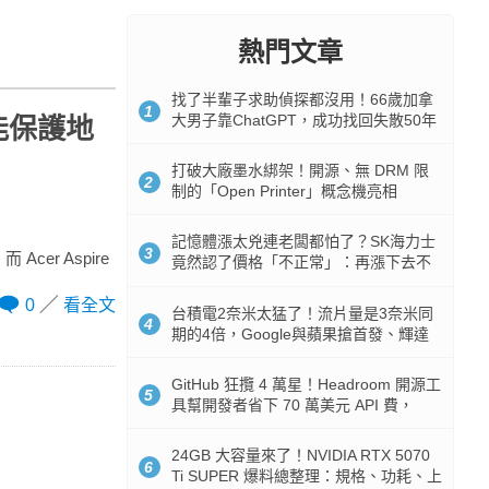
熱門文章
找了半輩子求助偵探都沒用！66歲加拿
1
大男子靠ChatGPT，成功找回失散50年
也能保護地
家人
打破大廠墨水綁架！開源、無 DRM 限
2
制的「Open Printer」概念機亮相
記憶體漲太兇連老闆都怕了？SK海力士
3
cer Aspire
竟然認了價格「不正常」：再漲下去不
是好事
0
看全文
台積電2奈米太猛了！流片量是3奈米同
4
期的4倍，Google與蘋果搶首發、輝達
與AMD排隊等產能
GitHub 狂攬 4 萬星！Headroom 開源工
5
具幫開發者省下 70 萬美元 API 費，
Token 消耗暴降 92%
24GB 大容量來了！NVIDIA RTX 5070
6
Ti SUPER 爆料總整理：規格、功耗、上