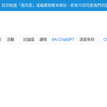
，若您點選「我同意」或繼續瀏覽本網站，即表示您同意我們的
片
活動
討論區
課程
#AI ChatGPT
深度有料
C