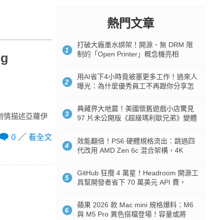
熱門文章
打破大廠墨水綁架！開源、無 DRM 限
1
制的「Open Printer」概念機亮相
g
用AI省下4小時竟被塞更多工作！過來人
2
曝光：為什麼優秀員工不再跟你分享怎
麼使用AI
典藏界大地震！美國懷舊遊戲小店驚見
3
」，劇情描述亞蘿伊
97 片未公開版《超級瑪利歐兄弟》變體
任天堂卡帶
0
看全文
效能翻倍！PS6 硬體規格流出：跳過四
4
代改用 AMD Zen 6c 混合架構，4K
120fps 與全光追時代來臨
GitHub 狂攬 4 萬星！Headroom 開源工
5
具幫開發者省下 70 萬美元 API 費，
Token 消耗暴降 92%
蘋果 2026 款 Mac mini 規格爆料：M6
6
與 M5 Pro 異色搭檔登場！容量或將