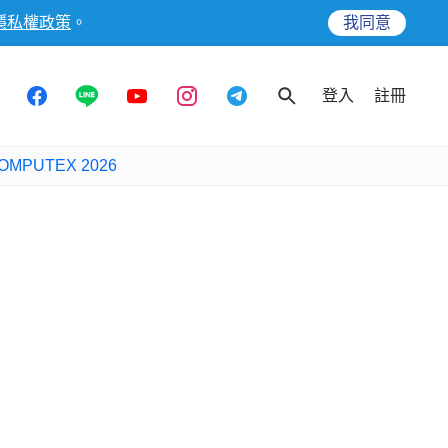
隱私權政策
。
我同意
登入
註冊
OMPUTEX 2026