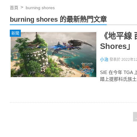
首頁
burning shores
burning shores 的最新熱門文章
新聞
《地平線 西
Shores
小治
發表於
2022年1
SIE 在今年 TG
踏上提那科氏族土