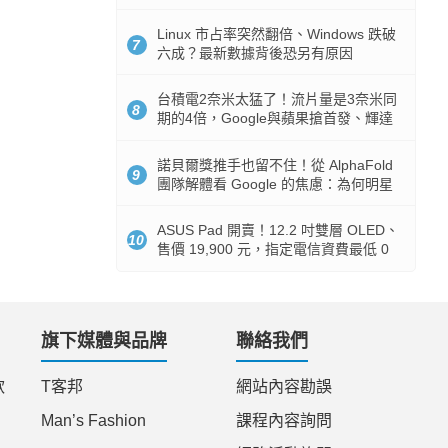
512GB 起跳
Linux 市占率突然翻倍、Windows 跌破
7
六成？最新數據背後恐另有原因
台積電2奈米太猛了！流片量是3奈米同
8
期的4倍，Google與蘋果搶首發、輝達
與AMD排隊等產能
諾貝爾獎推手也留不住！從 AlphaFold
9
團隊解體看 Google 的焦慮：為何明星
實驗室要為 Gemini 讓路？
ASUS Pad 開賣！12.2 吋雙層 OLED、
10
售價 19,900 元，指定電信資費最低 0
元入手
旗下媒體與品牌
聯絡我們
款
T客邦
網站內容勘誤
Man’s Fashion
課程內容詢問