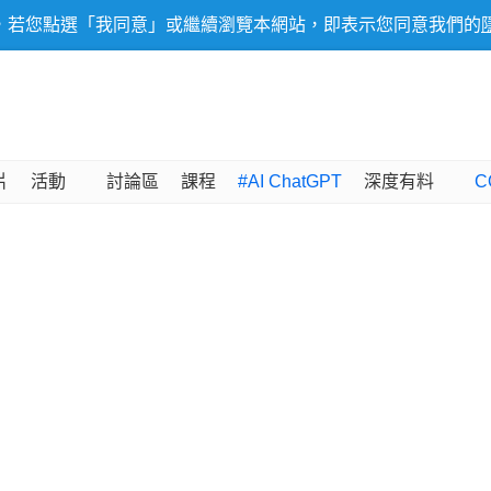
，若您點選「我同意」或繼續瀏覽本網站，即表示您同意我們的
片
活動
討論區
課程
#AI ChatGPT
深度有料
C