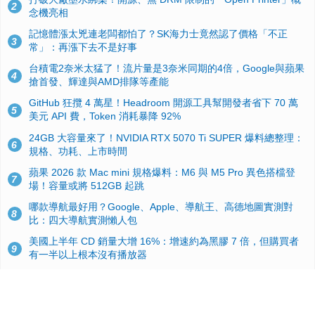
2
念機亮相
記憶體漲太兇連老闆都怕了？SK海力士竟然認了價格「不正
3
常」：再漲下去不是好事
台積電2奈米太猛了！流片量是3奈米同期的4倍，Google與蘋果
4
搶首發、輝達與AMD排隊等產能
GitHub 狂攬 4 萬星！Headroom 開源工具幫開發者省下 70 萬
5
美元 API 費，Token 消耗暴降 92%
24GB 大容量來了！NVIDIA RTX 5070 Ti SUPER 爆料總整理：
6
規格、功耗、上市時間
蘋果 2026 款 Mac mini 規格爆料：M6 與 M5 Pro 異色搭檔登
7
場！容量或將 512GB 起跳
哪款導航最好用？Google、Apple、導航王、高德地圖實測對
8
比：四大導航實測懶人包
美國上半年 CD 銷量大增 16%：增速約為黑膠 7 倍，但購買者
9
有一半以上根本沒有播放器
諾貝爾獎推手也留不住！從 AlphaFold 團隊解體看 Google 的焦
10
慮：為何明星實驗室要為 Gemini 讓路？