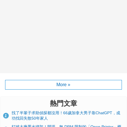
More »
熱門文章
找了半輩子求助偵探都沒用！66歲加拿大男子靠ChatGPT，成
1
功找回失散50年家人
打破大廠墨水綁架！開源、無 DRM 限制的「Open Printer」概