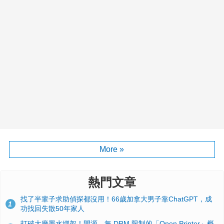
More »
熱門文章
找了半輩子求助偵探都沒用！66歲加拿大男子靠ChatGPT，成
1
功找回失散50年家人
打破大廠墨水綁架！開源、無 DRM 限制的「Open Printer」概