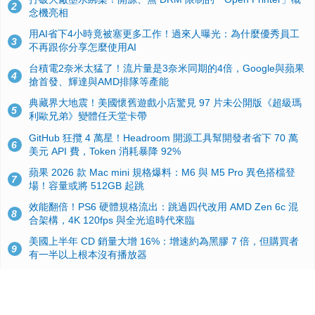
2
念機亮相
用AI省下4小時竟被塞更多工作！過來人曝光：為什麼優秀員工
3
不再跟你分享怎麼使用AI
台積電2奈米太猛了！流片量是3奈米同期的4倍，Google與蘋果
4
搶首發、輝達與AMD排隊等產能
典藏界大地震！美國懷舊遊戲小店驚見 97 片未公開版《超級瑪
5
利歐兄弟》變體任天堂卡帶
GitHub 狂攬 4 萬星！Headroom 開源工具幫開發者省下 70 萬
6
美元 API 費，Token 消耗暴降 92%
蘋果 2026 款 Mac mini 規格爆料：M6 與 M5 Pro 異色搭檔登
7
場！容量或將 512GB 起跳
效能翻倍！PS6 硬體規格流出：跳過四代改用 AMD Zen 6c 混
8
合架構，4K 120fps 與全光追時代來臨
美國上半年 CD 銷量大增 16%：增速約為黑膠 7 倍，但購買者
9
有一半以上根本沒有播放器
諾貝爾獎推手也留不住！從 AlphaFold 團隊解體看 Google 的焦
10
慮：為何明星實驗室要為 Gemini 讓路？