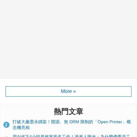
More »
熱門文章
打破大廠墨水綁架！開源、無 DRM 限制的「Open Printer」概
1
念機亮相
用AI省下4小時竟被塞更多工作！過來人曝光：為什麼優秀員工