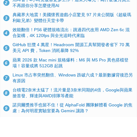
2
不再跟你分享怎麼使用AI
典藏界大地震！美國懷舊遊戲小店驚見 97 片未公開版《超級瑪
3
利歐兄弟》變體任天堂卡帶
效能翻倍！PS6 硬體規格流出：跳過四代改用 AMD Zen 6c 混
4
合架構，4K 120fps 與全光追時代來臨
GitHub 狂攬 4 萬星！Headroom 開源工具幫開發者省下 70 萬
5
美元 API 費，Token 消耗暴降 92%
蘋果 2026 款 Mac mini 規格爆料：M6 與 M5 Pro 異色搭檔登
6
場！容量或將 512GB 起跳
Linux 市占率突然翻倍、Windows 跌破六成？最新數據背後恐另
7
有原因
台積電2奈米太猛了！流片量是3奈米同期的4倍，Google與蘋果
8
搶首發、輝達與AMD排隊等產能
諾貝爾獎推手也留不住！從 AlphaFold 團隊解體看 Google 的焦
9
慮：為何明星實驗室要為 Gemini 讓路？
ASUS Pad 開賣！12.2 吋雙層 OLED、售價 19,900 元，指定電
10
信資費最低 0 元入手