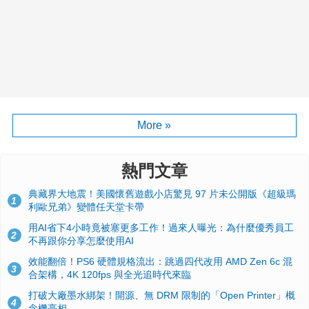
More »
熱門文章
典藏界大地震！美國懷舊遊戲小店驚見 97 片未公開版《超級瑪
1
利歐兄弟》變體任天堂卡帶
用AI省下4小時竟被塞更多工作！過來人曝光：為什麼優秀員工
2
不再跟你分享怎麼使用AI
效能翻倍！PS6 硬體規格流出：跳過四代改用 AMD Zen 6c 混
3
合架構，4K 120fps 與全光追時代來臨
打破大廠墨水綁架！開源、無 DRM 限制的「Open Printer」概
4
念機亮相