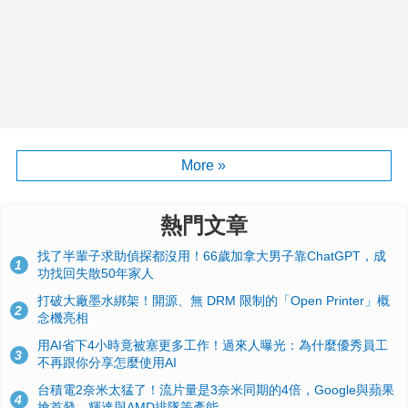
More »
熱門文章
找了半輩子求助偵探都沒用！66歲加拿大男子靠ChatGPT，成
1
功找回失散50年家人
打破大廠墨水綁架！開源、無 DRM 限制的「Open Printer」概
2
念機亮相
用AI省下4小時竟被塞更多工作！過來人曝光：為什麼優秀員工
3
不再跟你分享怎麼使用AI
台積電2奈米太猛了！流片量是3奈米同期的4倍，Google與蘋果
4
搶首發、輝達與AMD排隊等產能