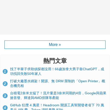
More »
熱門文章
找了半輩子求助偵探都沒用！66歲加拿大男子靠ChatGPT，成
1
功找回失散50年家人
打破大廠墨水綁架！開源、無 DRM 限制的「Open Printer」概
2
念機亮相
台積電2奈米太猛了！流片量是3奈米同期的4倍，Google與蘋果
3
搶首發、輝達與AMD排隊等產能
GitHub 狂攬 4 萬星！Headroom 開源工具幫開發者省下 70 萬
4
美元 API 費，Token 消耗暴降 92%