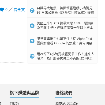
512GB 起跳
典藏界大地震！美國懷舊遊戲小店驚見
0
看全文
7
97 片未公開版《超級瑪利歐兄弟》變體
任天堂卡帶
美國上半年 CD 銷量大增 16%：增速約
8
為黑膠 7 倍，但購買者有一半以上根本
沒有播放器
諾貝爾獎推手也留不住！從 AlphaFold
9
團隊解體看 Google 的焦慮：為何明星
實驗室要為 Gemini 讓路？
用AI省下4小時竟被塞更多工作！過來人
10
曝光：為什麼優秀員工不再跟你分享怎
麼使用AI
旗下媒體與品牌
聯絡我們
款
T客邦
網站內容勘誤