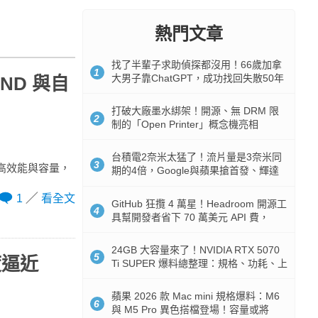
熱門文章
找了半輩子求助偵探都沒用！66歲加拿
1
大男子靠ChatGPT，成功找回失散50年
AND 與自
家人
打破大廠墨水綁架！開源、無 DRM 限
2
制的「Open Printer」概念機亮相
台積電2奈米太猛了！流片量是3奈米同
3
來更高效能與容量，
期的4倍，Google與蘋果搶首發、輝達
與AMD排隊等產能
1
看全文
GitHub 狂攬 4 萬星！Headroom 開源工
4
具幫開發者省下 70 萬美元 API 費，
Token 消耗暴降 92%
24GB 大容量來了！NVIDIA RTX 5070
5
度逼近
Ti SUPER 爆料總整理：規格、功耗、上
市時間
蘋果 2026 款 Mac mini 規格爆料：M6
6
與 M5 Pro 異色搭檔登場！容量或將