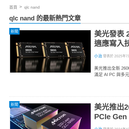
首頁
qlc nand
qlc nand 的最新熱門文章
新聞
美光發表 2
適應寫入技
小治
發表於
2025年7
美光推出全新 26
滿足 AI PC 與
新聞
美光推出2
PCIe G