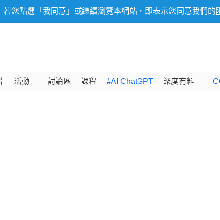
，若您點選「我同意」或繼續瀏覽本網站，即表示您同意我們的
片
活動
討論區
課程
#AI ChatGPT
深度有料
C