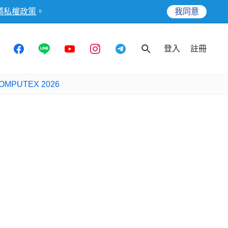
隱私權政策
。
我同意
登入
註冊
OMPUTEX 2026