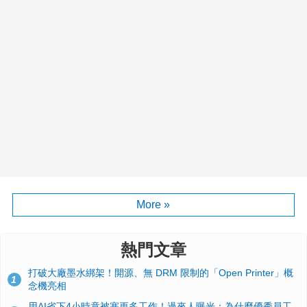
More »
熱門文章
打破大廠墨水綁架！開源、無 DRM 限制的「Open Printer」概
1
念機亮相
用AI省下4小時竟被塞更多工作！過來人曝光：為什麼優秀員工