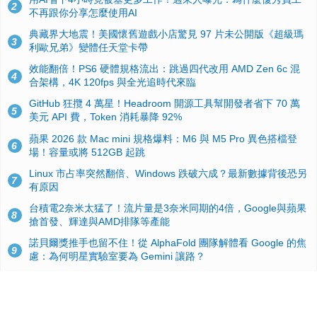
2
不再跟你分享怎麼使用AI
典藏界大地震！美國懷舊遊戲小店驚見 97 片未公開版《超級瑪
3
利歐兄弟》變體任天堂卡帶
效能翻倍！PS6 硬體規格流出：跳過四代改用 AMD Zen 6c 混
4
合架構，4K 120fps 與全光追時代來臨
GitHub 狂攬 4 萬星！Headroom 開源工具幫開發者省下 70 萬
5
美元 API 費，Token 消耗暴降 92%
蘋果 2026 款 Mac mini 規格爆料：M6 與 M5 Pro 異色搭檔登
6
場！容量或將 512GB 起跳
Linux 市占率突然翻倍、Windows 跌破六成？最新數據背後恐另
7
有原因
台積電2奈米太猛了！流片量是3奈米同期的4倍，Google與蘋果
8
搶首發、輝達與AMD排隊等產能
諾貝爾獎推手也留不住！從 AlphaFold 團隊解體看 Google 的焦
9
慮：為何明星實驗室要為 Gemini 讓路？
ASUS Pad 開賣！12.2 吋雙層 OLED、售價 19,900 元，指定電
10
信資費最低 0 元入手