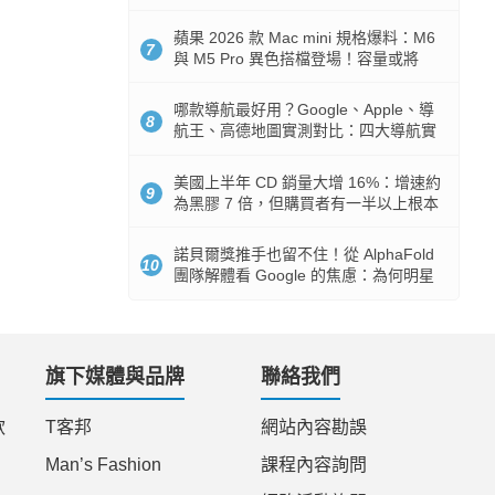
市時間
蘋果 2026 款 Mac mini 規格爆料：M6
7
與 M5 Pro 異色搭檔登場！容量或將
512GB 起跳
哪款導航最好用？Google、Apple、導
8
航王、高德地圖實測對比：四大導航實
測懶人包
美國上半年 CD 銷量大增 16%：增速約
9
為黑膠 7 倍，但購買者有一半以上根本
沒有播放器
諾貝爾獎推手也留不住！從 AlphaFold
10
團隊解體看 Google 的焦慮：為何明星
實驗室要為 Gemini 讓路？
旗下媒體與品牌
聯絡我們
款
T客邦
網站內容勘誤
Man’s Fashion
課程內容詢問