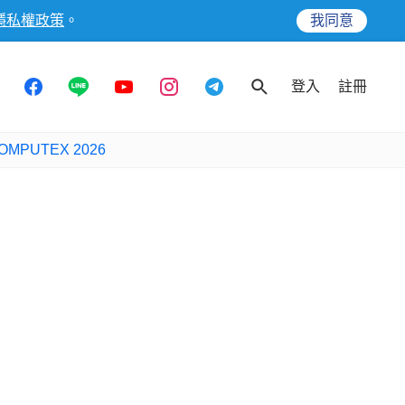
隱私權政策
。
我同意
登入
註冊
OMPUTEX 2026