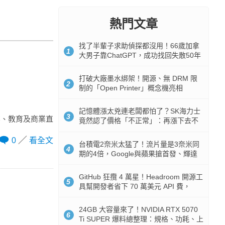
熱門文章
找了半輩子求助偵探都沒用！66歲加拿
1
大男子靠ChatGPT，成功找回失散50年
家人
打破大廠墨水綁架！開源、無 DRM 限
2
制的「Open Printer」概念機亮相
記憶體漲太兇連老闆都怕了？SK海力士
3
業、教育及商業直
竟然認了價格「不正常」：再漲下去不
是好事
0
看全文
台積電2奈米太猛了！流片量是3奈米同
4
期的4倍，Google與蘋果搶首發、輝達
與AMD排隊等產能
GitHub 狂攬 4 萬星！Headroom 開源工
5
具幫開發者省下 70 萬美元 API 費，
Token 消耗暴降 92%
24GB 大容量來了！NVIDIA RTX 5070
6
Ti SUPER 爆料總整理：規格、功耗、上