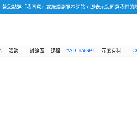
，若您點選「我同意」或繼續瀏覽本網站，即表示您同意我們的
片
活動
討論區
課程
#AI ChatGPT
深度有料
C