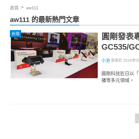
首頁
aw111
aw111 的最新熱門文章
新聞
圓剛發表專
GC535
小治
發表於
2024年5
圓剛科技近日以「
播等多元領域。