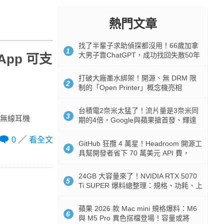
熱門文章
找了半輩子求助偵探都沒用！66歲加拿
1
大男子靠ChatGPT，成功找回失散50年
 App 可支
家人
打破大廠墨水綁架！開源、無 DRM 限
2
制的「Open Printer」概念機亮相
台積電2奈米太猛了！流片量是3奈米同
3
全新無線耳機
期的4倍，Google與蘋果搶首發、輝達
與AMD排隊等產能
0
看全文
GitHub 狂攬 4 萬星！Headroom 開源工
4
具幫開發者省下 70 萬美元 API 費，
Token 消耗暴降 92%
24GB 大容量來了！NVIDIA RTX 5070
5
Ti SUPER 爆料總整理：規格、功耗、上
市時間
蘋果 2026 款 Mac mini 規格爆料：M6
6
與 M5 Pro 異色搭檔登場！容量或將