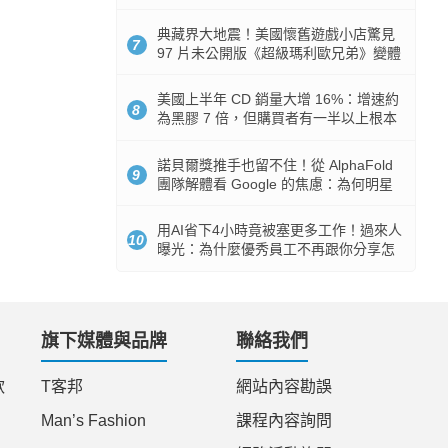
512GB 起跳
典藏界大地震！美國懷舊遊戲小店驚見
7
97 片未公開版《超級瑪利歐兄弟》變體
任天堂卡帶
美國上半年 CD 銷量大增 16%：增速約
8
為黑膠 7 倍，但購買者有一半以上根本
沒有播放器
諾貝爾獎推手也留不住！從 AlphaFold
9
團隊解體看 Google 的焦慮：為何明星
實驗室要為 Gemini 讓路？
用AI省下4小時竟被塞更多工作！過來人
10
曝光：為什麼優秀員工不再跟你分享怎
麼使用AI
旗下媒體與品牌
聯絡我們
款
T客邦
網站內容勘誤
Man’s Fashion
課程內容詢問