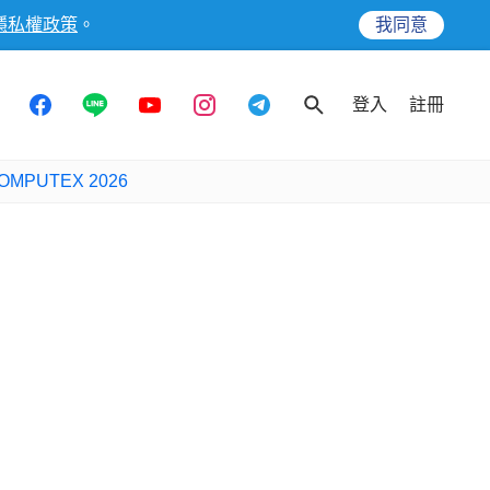
隱私權政策
。
我同意
登入
註冊
OMPUTEX 2026