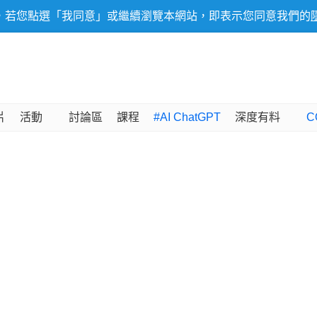
，若您點選「我同意」或繼續瀏覽本網站，即表示您同意我們的
片
活動
討論區
課程
#AI ChatGPT
深度有料
C