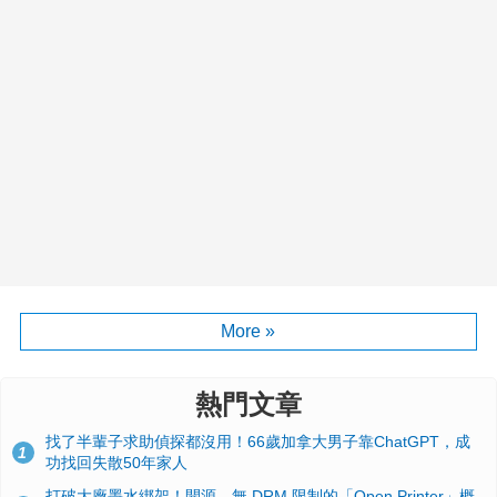
More »
熱門文章
找了半輩子求助偵探都沒用！66歲加拿大男子靠ChatGPT，成
1
功找回失散50年家人
打破大廠墨水綁架！開源、無 DRM 限制的「Open Printer」概