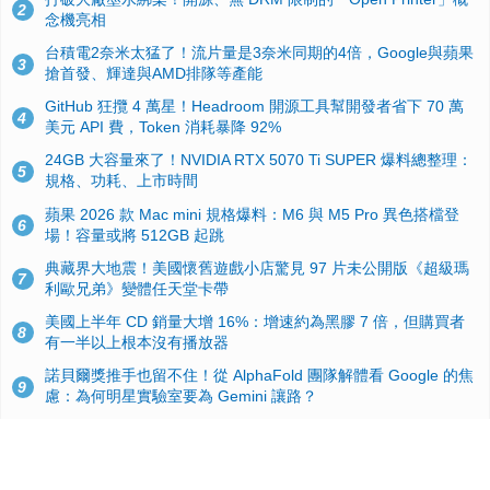
2
念機亮相
台積電2奈米太猛了！流片量是3奈米同期的4倍，Google與蘋果
3
搶首發、輝達與AMD排隊等產能
GitHub 狂攬 4 萬星！Headroom 開源工具幫開發者省下 70 萬
4
美元 API 費，Token 消耗暴降 92%
24GB 大容量來了！NVIDIA RTX 5070 Ti SUPER 爆料總整理：
5
規格、功耗、上市時間
蘋果 2026 款 Mac mini 規格爆料：M6 與 M5 Pro 異色搭檔登
6
場！容量或將 512GB 起跳
典藏界大地震！美國懷舊遊戲小店驚見 97 片未公開版《超級瑪
7
利歐兄弟》變體任天堂卡帶
美國上半年 CD 銷量大增 16%：增速約為黑膠 7 倍，但購買者
8
有一半以上根本沒有播放器
諾貝爾獎推手也留不住！從 AlphaFold 團隊解體看 Google 的焦
9
慮：為何明星實驗室要為 Gemini 讓路？
用AI省下4小時竟被塞更多工作！過來人曝光：為什麼優秀員工
10
不再跟你分享怎麼使用AI