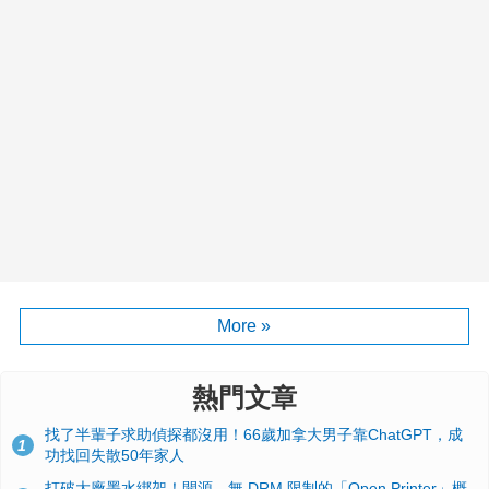
More »
熱門文章
找了半輩子求助偵探都沒用！66歲加拿大男子靠ChatGPT，成
1
功找回失散50年家人
打破大廠墨水綁架！開源、無 DRM 限制的「Open Printer」概