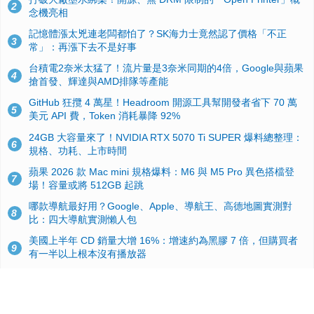
2
念機亮相
記憶體漲太兇連老闆都怕了？SK海力士竟然認了價格「不正
3
常」：再漲下去不是好事
台積電2奈米太猛了！流片量是3奈米同期的4倍，Google與蘋果
4
搶首發、輝達與AMD排隊等產能
GitHub 狂攬 4 萬星！Headroom 開源工具幫開發者省下 70 萬
5
美元 API 費，Token 消耗暴降 92%
24GB 大容量來了！NVIDIA RTX 5070 Ti SUPER 爆料總整理：
6
規格、功耗、上市時間
蘋果 2026 款 Mac mini 規格爆料：M6 與 M5 Pro 異色搭檔登
7
場！容量或將 512GB 起跳
哪款導航最好用？Google、Apple、導航王、高德地圖實測對
8
比：四大導航實測懶人包
美國上半年 CD 銷量大增 16%：增速約為黑膠 7 倍，但購買者
9
有一半以上根本沒有播放器
諾貝爾獎推手也留不住！從 AlphaFold 團隊解體看 Google 的焦
10
慮：為何明星實驗室要為 Gemini 讓路？