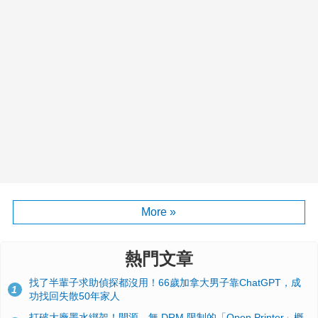
More »
熱門文章
找了半輩子求助偵探都沒用！66歲加拿大男子靠ChatGPT，成
1
功找回失散50年家人
打破大廠墨水綁架！開源、無 DRM 限制的「Open Printer」概