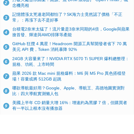
2
念機亮相
記憶體漲太兇連老闆都怕了？SK海力士竟然認了價格「不正
3
常」：再漲下去不是好事
台積電2奈米太猛了！流片量是3奈米同期的4倍，Google與蘋果
4
搶首發、輝達與AMD排隊等產能
GitHub 狂攬 4 萬星！Headroom 開源工具幫開發者省下 70 萬
5
美元 API 費，Token 消耗暴降 92%
24GB 大容量來了！NVIDIA RTX 5070 Ti SUPER 爆料總整理：
6
規格、功耗、上市時間
蘋果 2026 款 Mac mini 規格爆料：M6 與 M5 Pro 異色搭檔登
7
場！容量或將 512GB 起跳
哪款導航最好用？Google、Apple、導航王、高德地圖實測對
8
比：四大導航實測懶人包
美國上半年 CD 銷量大增 16%：增速約為黑膠 7 倍，但購買者
9
有一半以上根本沒有播放器
諾貝爾獎推手也留不住！從 AlphaFold 團隊解體看 Google 的焦
10
慮：為何明星實驗室要為 Gemini 讓路？