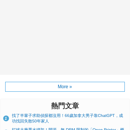
More »
熱門文章
找了半輩子求助偵探都沒用！66歲加拿大男子靠ChatGPT，成
1
功找回失散50年家人
打破大廠墨水綁架！開源、無 DRM 限制的「Open Printer」概