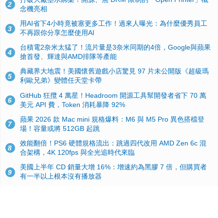
2
念機亮相
用AI省下4小時竟被塞更多工作！過來人曝光：為什麼優秀員工
3
不再跟你分享怎麼使用AI
台積電2奈米太猛了！流片量是3奈米同期的4倍，Google與蘋果
4
搶首發、輝達與AMD排隊等產能
典藏界大地震！美國懷舊遊戲小店驚見 97 片未公開版《超級瑪
5
利歐兄弟》變體任天堂卡帶
GitHub 狂攬 4 萬星！Headroom 開源工具幫開發者省下 70 萬
6
美元 API 費，Token 消耗暴降 92%
蘋果 2026 款 Mac mini 規格爆料：M6 與 M5 Pro 異色搭檔登
7
場！容量或將 512GB 起跳
效能翻倍！PS6 硬體規格流出：跳過四代改用 AMD Zen 6c 混
8
合架構，4K 120fps 與全光追時代來臨
美國上半年 CD 銷量大增 16%：增速約為黑膠 7 倍，但購買者
9
有一半以上根本沒有播放器
諾貝爾獎推手也留不住！從 AlphaFold 團隊解體看 Google 的焦
10
慮：為何明星實驗室要為 Gemini 讓路？