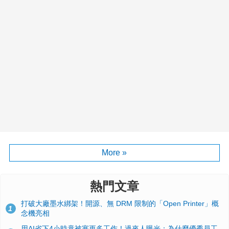
More »
熱門文章
打破大廠墨水綁架！開源、無 DRM 限制的「Open Printer」概
1
念機亮相
用AI省下4小時竟被塞更多工作！過來人曝光：為什麼優秀員工