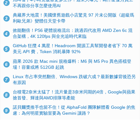
2
不再跟你分享怎麼使用AI
典藏界大地震！美國懷舊遊戲小店驚見 97 片未公開版《超級瑪
3
利歐兄弟》變體任天堂卡帶
效能翻倍！PS6 硬體規格流出：跳過四代改用 AMD Zen 6c 混
4
合架構，4K 120fps 與全光追時代來臨
GitHub 狂攬 4 萬星！Headroom 開源工具幫開發者省下 70 萬
5
美元 API 費，Token 消耗暴降 92%
蘋果 2026 款 Mac mini 規格爆料：M6 與 M5 Pro 異色搭檔登
6
場！容量或將 512GB 起跳
Linux 市占率突然翻倍、Windows 跌破六成？最新數據背後恐另
7
有原因
台積電2奈米太猛了！流片量是3奈米同期的4倍，Google與蘋果
8
搶首發、輝達與AMD排隊等產能
諾貝爾獎推手也留不住！從 AlphaFold 團隊解體看 Google 的焦
9
慮：為何明星實驗室要為 Gemini 讓路？
ASUS Pad 開賣！12.2 吋雙層 OLED、售價 19,900 元，指定電
10
信資費最低 0 元入手