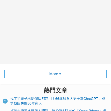
More »
熱門文章
找了半輩子求助偵探都沒用！66歲加拿大男子靠ChatGPT，成
1
功找回失散50年家人
打破大廠墨水綁架！開源、無 DRM 限制的「Open Printer」概