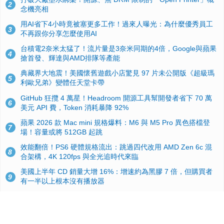
2
念機亮相
用AI省下4小時竟被塞更多工作！過來人曝光：為什麼優秀員工
3
不再跟你分享怎麼使用AI
台積電2奈米太猛了！流片量是3奈米同期的4倍，Google與蘋果
4
搶首發、輝達與AMD排隊等產能
典藏界大地震！美國懷舊遊戲小店驚見 97 片未公開版《超級瑪
5
利歐兄弟》變體任天堂卡帶
GitHub 狂攬 4 萬星！Headroom 開源工具幫開發者省下 70 萬
6
美元 API 費，Token 消耗暴降 92%
蘋果 2026 款 Mac mini 規格爆料：M6 與 M5 Pro 異色搭檔登
7
場！容量或將 512GB 起跳
效能翻倍！PS6 硬體規格流出：跳過四代改用 AMD Zen 6c 混
8
合架構，4K 120fps 與全光追時代來臨
美國上半年 CD 銷量大增 16%：增速約為黑膠 7 倍，但購買者
9
有一半以上根本沒有播放器
諾貝爾獎推手也留不住！從 AlphaFold 團隊解體看 Google 的焦
10
慮：為何明星實驗室要為 Gemini 讓路？