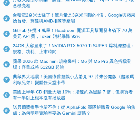
2
念機亮相
台積電2奈米太猛了！流片量是3奈米同期的4倍，Google與蘋果
3
搶首發、輝達與AMD排隊等產能
GitHub 狂攬 4 萬星！Headroom 開源工具幫開發者省下 70 萬
4
美元 API 費，Token 消耗暴降 92%
24GB 大容量來了！NVIDIA RTX 5070 Ti SUPER 爆料總整理：
5
規格、功耗、上市時間
蘋果 2026 款 Mac mini 規格爆料：M6 與 M5 Pro 異色搭檔登
6
場！容量或將 512GB 起跳
典藏界大地震！美國懷舊遊戲小店驚見 97 片未公開版《超級瑪
7
利歐兄弟》變體任天堂卡帶
美國上半年 CD 銷量大增 16%：增速約為黑膠 7 倍，但購買者
8
有一半以上根本沒有播放器
諾貝爾獎推手也留不住！從 AlphaFold 團隊解體看 Google 的焦
9
慮：為何明星實驗室要為 Gemini 讓路？
用AI省下4小時竟被塞更多工作！過來人曝光：為什麼優秀員工
10
不再跟你分享怎麼使用AI