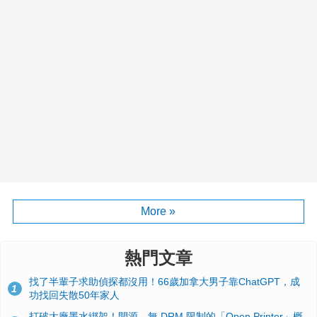
More »
熱門文章
找了半輩子求助偵探都沒用！66歲加拿大男子靠ChatGPT，成
1
功找回失散50年家人
打破大廠墨水綁架！開源、無 DRM 限制的「Open Printer」概