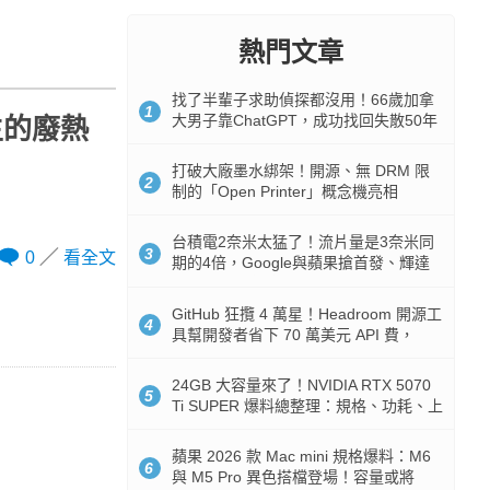
熱門文章
找了半輩子求助偵探都沒用！66歲加拿
1
大男子靠ChatGPT，成功找回失散50年
生的廢熱
家人
打破大廠墨水綁架！開源、無 DRM 限
2
制的「Open Printer」概念機亮相
台積電2奈米太猛了！流片量是3奈米同
3
0
看全文
期的4倍，Google與蘋果搶首發、輝達
與AMD排隊等產能
GitHub 狂攬 4 萬星！Headroom 開源工
4
具幫開發者省下 70 萬美元 API 費，
Token 消耗暴降 92%
24GB 大容量來了！NVIDIA RTX 5070
5
Ti SUPER 爆料總整理：規格、功耗、上
市時間
蘋果 2026 款 Mac mini 規格爆料：M6
6
與 M5 Pro 異色搭檔登場！容量或將