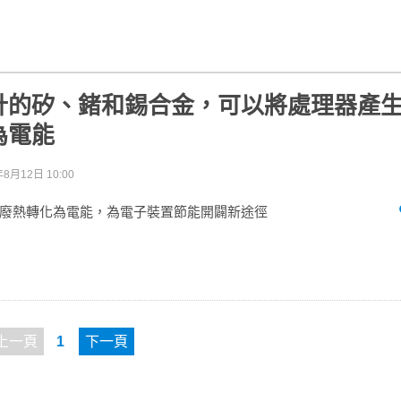
計的矽、鍺和錫合金，可以將處理器產
為電能
年8月12日 10:00
廢熱轉化為電能，為電子裝置節能開闢新途徑
上一頁
1
下一頁