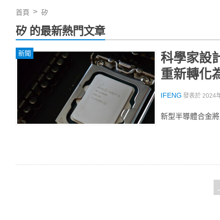
首頁
矽
矽 的最新熱門文章
新聞
科學家設
重新轉化
IFENG
發表於
2024
新型半導體合金將