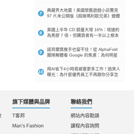
512GB 起跳
典藏界大地震！美國懷舊遊戲小店驚見
7
97 片未公開版《超級瑪利歐兄弟》變體
任天堂卡帶
美國上半年 CD 銷量大增 16%：增速約
8
為黑膠 7 倍，但購買者有一半以上根本
沒有播放器
諾貝爾獎推手也留不住！從 AlphaFold
9
團隊解體看 Google 的焦慮：為何明星
實驗室要為 Gemini 讓路？
用AI省下4小時竟被塞更多工作！過來人
10
曝光：為什麼優秀員工不再跟你分享怎
麼使用AI
旗下媒體與品牌
聯絡我們
款
T客邦
網站內容勘誤
Man’s Fashion
課程內容詢問