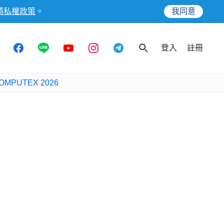
隱私權政策
。
我同意
登入
註冊
OMPUTEX 2026