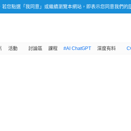
，若您點選「我同意」或繼續瀏覽本網站，即表示您同意我們的
片
活動
討論區
課程
#AI ChatGPT
深度有料
C