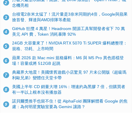
2
念機亮相
台積電2奈米太猛了！流片量是3奈米同期的4倍，Google與蘋果
3
搶首發、輝達與AMD排隊等產能
GitHub 狂攬 4 萬星！Headroom 開源工具幫開發者省下 70 萬
4
美元 API 費，Token 消耗暴降 92%
24GB 大容量來了！NVIDIA RTX 5070 Ti SUPER 爆料總整理：
5
規格、功耗、上市時間
蘋果 2026 款 Mac mini 規格爆料：M6 與 M5 Pro 異色搭檔登
6
場！容量或將 512GB 起跳
典藏界大地震！美國懷舊遊戲小店驚見 97 片未公開版《超級瑪
7
利歐兄弟》變體任天堂卡帶
美國上半年 CD 銷量大增 16%：增速約為黑膠 7 倍，但購買者
8
有一半以上根本沒有播放器
諾貝爾獎推手也留不住！從 AlphaFold 團隊解體看 Google 的焦
9
慮：為何明星實驗室要為 Gemini 讓路？
用AI省下4小時竟被塞更多工作！過來人曝光：為什麼優秀員工
10
不再跟你分享怎麼使用AI