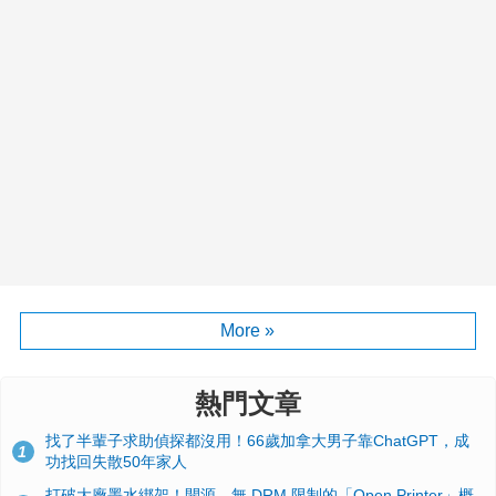
More »
熱門文章
找了半輩子求助偵探都沒用！66歲加拿大男子靠ChatGPT，成
1
功找回失散50年家人
打破大廠墨水綁架！開源、無 DRM 限制的「Open Printer」概