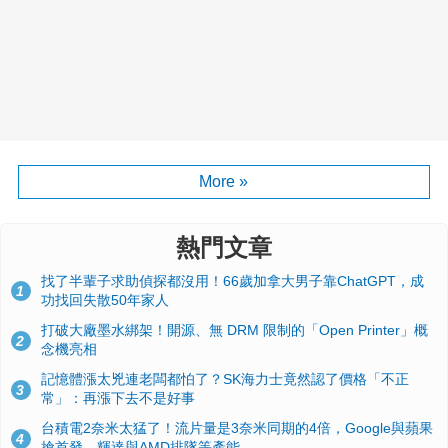
More »
熱門文章
找了半輩子求助偵探都沒用！66歲加拿大男子靠ChatGPT，成
1
功找回失散50年家人
打破大廠墨水綁架！開源、無 DRM 限制的「Open Printer」概
2
念機亮相
記憶體漲太兇連老闆都怕了？SK海力士竟然認了價格「不正
3
常」：再漲下去不是好事
台積電2奈米太猛了！流片量是3奈米同期的4倍，Google與蘋果
4
搶首發、輝達與AMD排隊等產能