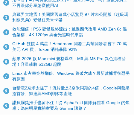
2
不再跟你分享怎麼使用AI
典藏界大地震！美國懷舊遊戲小店驚見 97 片未公開版《超級瑪
3
利歐兄弟》變體任天堂卡帶
效能翻倍！PS6 硬體規格流出：跳過四代改用 AMD Zen 6c 混
4
合架構，4K 120fps 與全光追時代來臨
GitHub 狂攬 4 萬星！Headroom 開源工具幫開發者省下 70 萬
5
美元 API 費，Token 消耗暴降 92%
蘋果 2026 款 Mac mini 規格爆料：M6 與 M5 Pro 異色搭檔登
6
場！容量或將 512GB 起跳
Linux 市占率突然翻倍、Windows 跌破六成？最新數據背後恐另
7
有原因
台積電2奈米太猛了！流片量是3奈米同期的4倍，Google與蘋果
8
搶首發、輝達與AMD排隊等產能
諾貝爾獎推手也留不住！從 AlphaFold 團隊解體看 Google 的焦
9
慮：為何明星實驗室要為 Gemini 讓路？
ASUS Pad 開賣！12.2 吋雙層 OLED、售價 19,900 元，指定電
10
信資費最低 0 元入手