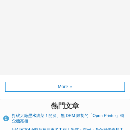
More »
熱門文章
打破大廠墨水綁架！開源、無 DRM 限制的「Open Printer」概
1
念機亮相
用AI省下4小時竟被塞更多工作！過來人曝光：為什麼優秀員工