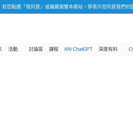
，若您點選「我同意」或繼續瀏覽本網站，即表示您同意我們的
片
活動
討論區
課程
#AI ChatGPT
深度有料
C