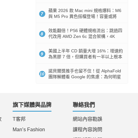
Token 消耗暴降 92%
蘋果 2026 款 Mac mini 規格爆料：M6
7
與 M5 Pro 異色搭檔登場！容量或將
512GB 起跳
效能翻倍！PS6 硬體規格流出：跳過四
8
代改用 AMD Zen 6c 混合架構，4K
120fps 與全光追時代來臨
美國上半年 CD 銷量大增 16%：增速約
9
為黑膠 7 倍，但購買者有一半以上根本
沒有播放器
諾貝爾獎推手也留不住！從 AlphaFold
10
團隊解體看 Google 的焦慮：為何明星
實驗室要為 Gemini 讓路？
旗下媒體與品牌
聯絡我們
款
T客邦
網站內容勘誤
Man’s Fashion
課程內容詢問