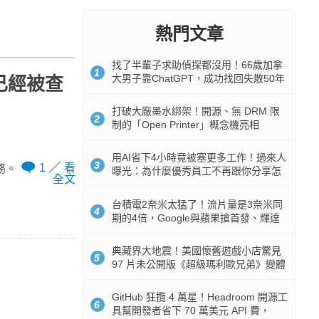
熱門文章
找了半輩子求助偵探都沒用！66歲加拿
1
大男子靠ChatGPT，成功找回失散50年
少已經被查
家人
打破大廠墨水綁架！開源、無 DRM 限
2
制的「Open Printer」概念機亮相
用AI省下4小時竟被塞更多工作！過來人
3
1
看
務。
曝光：為什麼優秀員工不再跟你分享怎
全文
麼使用AI
台積電2奈米太猛了！流片量是3奈米同
4
期的4倍，Google與蘋果搶首發、輝達
與AMD排隊等產能
典藏界大地震！美國懷舊遊戲小店驚見
5
97 片未公開版《超級瑪利歐兄弟》變體
任天堂卡帶
GitHub 狂攬 4 萬星！Headroom 開源工
6
具幫開發者省下 70 萬美元 API 費，