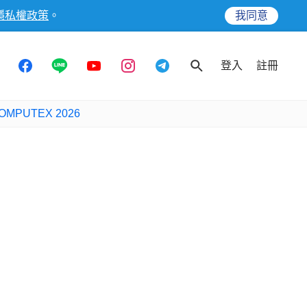
隱私權政策
。
我同意
登入
註冊
OMPUTEX 2026