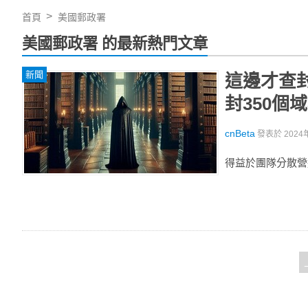
首頁
美國郵政署
美國郵政署 的最新熱門文章
新聞
這邊才查封
封350個
cnBeta
發表於
2024
得益於團隊分散營運