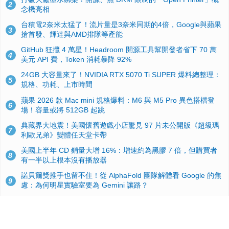
2
念機亮相
台積電2奈米太猛了！流片量是3奈米同期的4倍，Google與蘋果
3
搶首發、輝達與AMD排隊等產能
GitHub 狂攬 4 萬星！Headroom 開源工具幫開發者省下 70 萬
4
美元 API 費，Token 消耗暴降 92%
24GB 大容量來了！NVIDIA RTX 5070 Ti SUPER 爆料總整理：
5
規格、功耗、上市時間
蘋果 2026 款 Mac mini 規格爆料：M6 與 M5 Pro 異色搭檔登
6
場！容量或將 512GB 起跳
典藏界大地震！美國懷舊遊戲小店驚見 97 片未公開版《超級瑪
7
利歐兄弟》變體任天堂卡帶
美國上半年 CD 銷量大增 16%：增速約為黑膠 7 倍，但購買者
8
有一半以上根本沒有播放器
諾貝爾獎推手也留不住！從 AlphaFold 團隊解體看 Google 的焦
9
慮：為何明星實驗室要為 Gemini 讓路？
用AI省下4小時竟被塞更多工作！過來人曝光：為什麼優秀員工
10
不再跟你分享怎麼使用AI