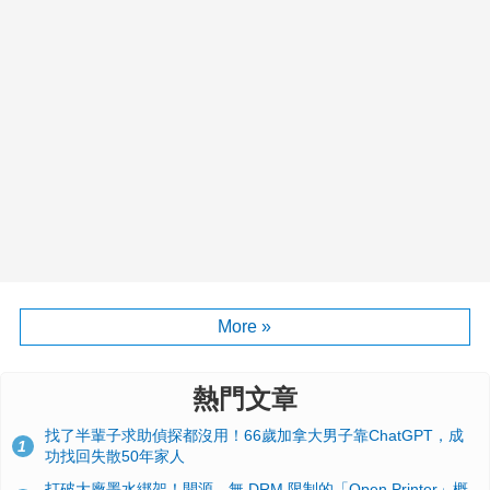
More »
熱門文章
找了半輩子求助偵探都沒用！66歲加拿大男子靠ChatGPT，成
1
功找回失散50年家人
打破大廠墨水綁架！開源、無 DRM 限制的「Open Printer」概